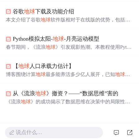
先搭建基本框架画白色矩形，再更改函数渲染天体，解释
谷歌
地球
下载及功能介绍
了坐标设置原因，还解决了深度问题，实现“近大远小”透
视效果。
本文介绍了谷歌
地球
软件版相对于在线版的优势，包括更
全面的功能、高清卫星地图、3D地形和建筑物等。用户可
以免费下载体验，享受查看全球地理信息、历史影像、实
Python模拟太阳-
地球
-月亮运动模型
时天气等功能。此外，谷歌
地球
专业版的部分高级功能如
GIS数据导入、高分辨率截图等现也对普通用户免费开
春节期间，《流浪
地球
》引发观影热潮。本教程使用Pytho
放。
n的pygame和matplotlib模块，模拟太阳、
地球
和月亮的运动
轨迹，从简单版到复杂版，考虑不同轨道夹角，呈现直观
【
地球
人口承载力估计】
的天文现象。
博客围绕计算
地球
最多能养活多少亿人展开，已知
地球
上
现有资源加新生资源可供不同数量人口生活不同年数。给
出输入输出要求及样例，还展示了用C语言、C++、Java、
从《流浪
地球
》撤资？——“数据思维”害的
Python四种语言实现该算法的内容。
《流浪
地球
》的成功揭示了数据思维在决策中的局限性。
万达因依赖历史数据撤资，而吴京敢于冒险投资，最终获
得巨大回报。本文探讨了数据在决策中的角色，以及整合
信息的重要性。
说点什么…