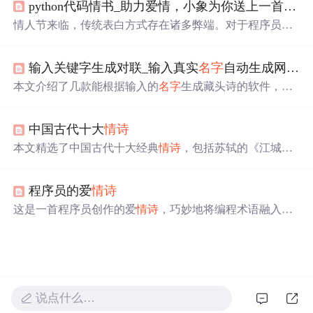
python代码情书_助力爱情，小象为你送上一首python写的
渴望让全世界都知道这个
名字
就是爱情。
情人节来临，传统表白方式存在诸多弊端。对于程序员而
言，可用专属浪漫来表白。文中给出用Python写的
情诗
《世界上最遥远的距离》代码示例，既能展示才华，又能
输入关键字生成对联_输入真实
名字
自动生成网名，
彰显内心，提升表白格调。
本文介绍了几款能根据输入的
名字
生成藏头诗的软件，包
括
名字
作诗软件、蓝梦
名字
作诗软件、安酷藏头诗软件
等。这些软件不仅支持五言和七言诗，还能为不同的场合
中国古代十大
情诗
定制诗歌。
本文精选了中国古代十大经典
情诗
，包括苏轼的《江城
子》、李之仪的《卜算子》等，每首诗都附有精辟点评，
展现了古代文人对于爱情的不同理解与表达。
程序员的爱
情诗
这是一首程序员创作的爱
情诗
，巧妙地将编程术语融入诗
句之中，表达了程序员对于爱情的独特理解和感受。
说点什么…