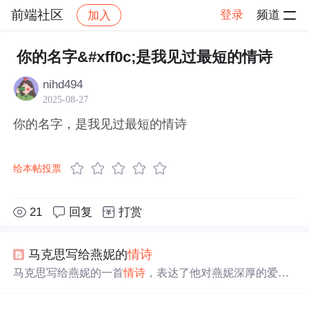
前端社区
登录
频道
加入
帖子详情
社区
前端社区
感慨
你的名字&#xff0c;是我见过最短的情诗
nihd494
2025-08-27
你的名字，是我见过最短的情诗
给本帖投票
21
回复
打赏
马克思写给燕妮的
情诗
马克思写给燕妮的一首
情诗
，表达了他对燕妮深厚的爱情
和无尽的思念。诗中，马克思将燕妮比喻为他的灵感源
泉、快慰之神和希望之光，她的
名字
是他诗歌的主题，他