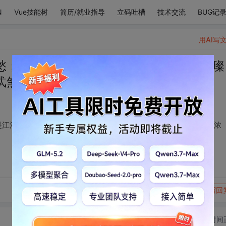
N
Vue技能树
简历/就业指导
立码吐槽
技术交流
BUG记
用AI写
愁；眼睛不是眼睛，是江河奔腾汇聚的璀璨
忒煞情浓
是江河奔腾汇聚的璀璨；嘴巴也不是嘴巴，是红尘嚣嚣里的忒煞情浓
转发到动态
举报
写回
切换为时间