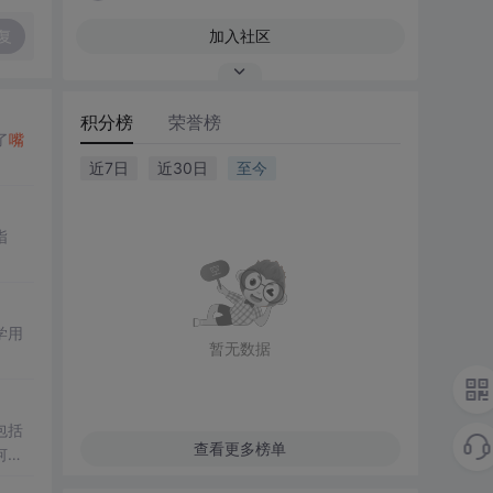
复
加入社区
积分榜
荣誉榜
了
嘴
近7日
近30日
至今
指
学用
暂无数据
包括
查看更多榜单
何通