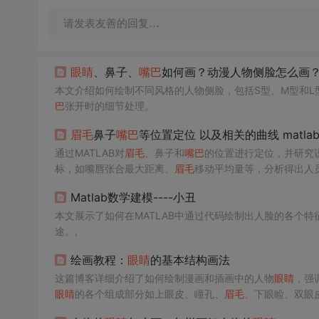
请发表友善的回复…
眼睛
、鼻子、
嘴巴
如何画？动漫人物侧脸怎么画
本文介绍如何绘制不同风格的人物侧脸，包括S型、M型和L
巴
张开时的细节处理。
眉毛
鼻子
嘴巴
等位置定位 以及相关的曲线 matla
通过MATLAB对
眉毛
、鼻子和
嘴巴
的位置进行定位，并研究
标，如嘴唇张合最大距离、
眉毛
移动平均量等，分析得出人
Matlab数学建模----小丑
本文展示了如何在MATLAB中通过代码绘制出人脸的各个
途。,
绘画教程：
眼睛
的基本结构画法
这篇博客详细介绍了如何绘制漫画和插画中的人物
眼睛
，强
眼睛
的各个组成部分如上眼皮、瞳孔、
眉毛
、下眼睑、双眼
过练习找到平衡感，并给出了男性和女性角色
眼睛
的对比，