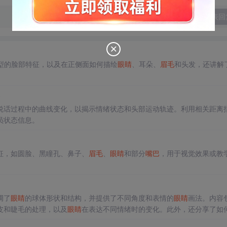
发表回
？
型的脸部特征，以及在正侧面如何描绘
眼睛
、耳朵、
眉毛
和头发，还讲解
b
说话过程中的曲线变化，以揭示情绪状态和头部运动轨迹。利用相关距离
员状态信息。
特征，如圆脸、黑瞳孔、鼻子、
眉毛
、
眼睛
和部分
嘴巴
，用于视觉效果或教
调了
眼睛
的球体形状和结构，并提供了不同角度和表情的
眼睛
画法。内容
皮和睫毛的处理，以及
眼睛
在表达不同情绪时的变化。此外，还分享了如
以及如何利用
眉毛
和眼睑来表现表情。