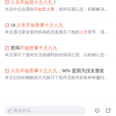
人生
不如意
十之八九
！
生活中总会遇到
不如意
之
事
，保持乐观心态，积极解决问
题，才能更好地享受每一天的生活。
18.
人生
不如意
事
十之八九
本文通过霍金面对疾病的态度展示了他的
人生
哲学，强调
了积极面对生活的态度和感恩之心的重要性。同时，提到
了民国元老于佑任的养生之道——‘常想
一二
’，即专注于
世间
不如意
事
十之八九
生活中积极的一面。
本文探讨了面对生活困难时如何保持心宽，以积极心态应
对挑战，指出心宽对于解决工作、家庭问题的重要性。文
章强调，无论遭遇何种困境，保持乐观和平静的心态都是
人生
不如意
事
十之八九
，90% 是因为没女朋友
关键，它能帮助我们找到解决问题的方法，从而实现内心
的平静和生活的幸福。
本文以轻松幽默的方式探讨了程序员面对的各种有趣问题
和技术偏好，包括不同的编程风格、工作中的奇葩经历以
及如何用代码追求心仪的对象。
说点什么…