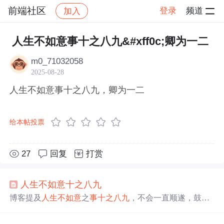
前端社区
登录
频道
加入
帖子详情
社区
前端社区
感慨
人生不如意事十之八九&#xff0c;卿为一二
m0_71032058
2025-08-28
人生不如意事十之八九，卿为一二
给本帖投票
27
回复
打赏
人生
不如意
十之八九
博客提及
人生
不如意
之
事
十之八九
，不会一直顺遂，鼓励
后续加油努力。