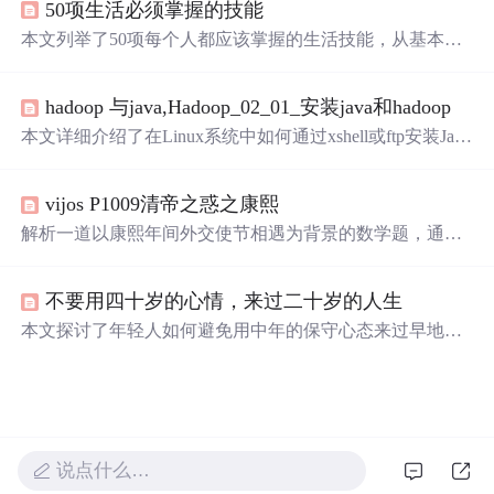
50项生活必须掌握的技能
本文列举了50项每个人都应该掌握的生活技能，从基本的
生存技能如生火、急救到现代社会所需的电脑操作、时间
管理和人际交往等。这些实用技能不仅有助于提升个人独
hadoop 与java,Hadoop_02_01_安装java和hadoop
立能力，还能在关键时刻发挥重要作用。
本文详细介绍了在Linux系统中如何通过xshell或ftp安装Java
和Hadoop。首先，将安装包上传到指定目录，然后查询并
卸载已安装的旧版JDK。接着，解压Java和Hadoop的tar.gz
vijos P1009清帝之惑之康熙
文件，并配置相应的环境变量。通过source命令使配置生效
后，可以通过java-version和hadoop-version命令检查安装是
解析一道以康熙年间外交使节相遇为背景的数学题，通过
否成功。最后，文章提到了Hadoop的重要目录结构，如bi
化简问题、建立方程、运用扩展欧几里得算法，最终求解
n、etc、lib、sbin和share目录。
两人相遇所需的天数。
不要用四十岁的心情，来过二十岁的人生
本文探讨了年轻人如何避免用中年的保守心态来过早地规
范自己的生活。作者鼓励大家珍惜青春，勇于尝试新鲜事
物，享受恋爱、旅行等美好时光，而不是过度规划未来。
说点什么…