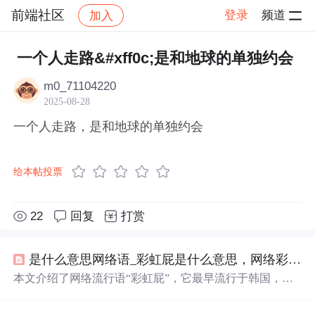
前端社区
登录
频道
加入
帖子详情
社区
前端社区
感慨
一个人走路&#xff0c;是和地球的单独约会
m0_71104220
2025-08-28
一个人走路，是和地球的单独约会
给本帖投票
22
回复
打赏
是什么意思网络语_彩虹屁是什么意思，网络彩虹屁夸人语录大全，彩虹屁是什么梗...
本文介绍了网络流行语“彩虹屁”，它最早流行于韩国，原
指花式吹捧偶像，现形容特别会夸人，也是恋爱男女的必
备技能。还整理了一波“彩虹屁”文案供大家参考。