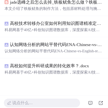
jade选峰之后怎么去掉_铁板鱿鱼怎么做？铁板鱿鱼酱料怎么做？
本文介绍了铁板鱿鱼的制作方法，包括原材料处理与腌
制、调制秘制鱿鱼烧烤酱、成品烤制三个步骤。强调鱿鱼
处理要干净，腌制可减轻腥味、提升口感，酱料调制是核
高校技术转移办公室如何利用知识图谱精准定位产业需求与技术适配点？.docx
心，烤制时要注意翻面、刷油和火候，掌握好这些能做出
美味的铁板鱿鱼。
科易网基于40亿+科创知识图谱数据库，深度探索AI技术
在技术转移、成果转化、技术经纪、知识产权、产业创
新、科技招商等垂直领域的多样化应用场景，研究科技创
认知网络分析的网站平替代码ENA-Chinese-vs-English-reproducible.zip
新领域的AI+数智化解决方案，推动科技创新与产业创新
智能化发展。
认知网络分析的网站平替代码ENA-Chinese-vs-English-repro
ducible.zip
高校如何提升科研成果的转化效率？.docx
科易网基于40亿+科创知识图谱数据库，深度探索AI技术
在技术转移、成果转化、技术经纪、知识产权、产业创
新、科技招商等垂直领域的多样化应用场景，研究科技创
新领域的AI+数智化解决方案，推动科技创新与产业创新
智能化发展。
说点什么…