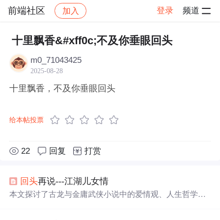
前端社区
登录
频道
加入
帖子详情
社区
前端社区
感慨
十里飘香&#xff0c;不及你垂眼回头
m0_71043425
2025-08-28
十里飘香，不及你垂眼回头
给本帖投票
22
回复
打赏
回头
再说---江湖儿女情
本文探讨了古龙与金庸武侠小说中的爱情观、人生哲学及
人物塑造方式。通过对经典角色的分析，揭示了两位作家
笔下不同的江湖世界及其对读者的影响。