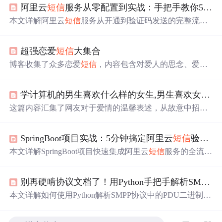
阿里云
短信
服务从零配置到实战：手把手教你5分钟搞定验证码发送
本文详解阿里云
短信
服务从开通到验证码发送的完整流
程，涵盖签名与模板审核、AccessKey安全配置、Spring Bo
ot工程化集成、频率/总量/复用三大防刷机制，以及高并发
超强恋爱
短信
大集合
下的异步发送、批量优化与敏感词规避等生产级实践要
点。
博客收集了众多恋爱
短信
，内容包含对爱人的思念、爱意
表达、美好期许等，如表达愿陪对方慢慢老去、希望与对
方相伴一生等，展现了恋爱中的甜蜜与深情。
学计算机的男生喜欢什么样的女生,男生喜欢女生的九种表现 男生对女生说的甜蜜情话...
这篇内容汇集了网友对于爱情的温馨表述，从故意中招的
恶作剧到默默等待的
短信
，展现了人们在喜欢的人面前表
现出的不同面貌。无论是希望对方开心，还是在争吵后仍
SpringBoot项目实战：5分钟搞定阿里云
短信
验证码（附签名模板避坑心得）
想相见，这些情感细节都透露出深深的喜爱。文章还提及
了对喜欢的人的直觉，以及在众人面前与独自一人时的双
本文详解SpringBoot项目快速集成阿里云
短信
服务的全流
重性格。这是一段关于爱情的细腻描绘，触动人心。
程，涵盖RAM权限配置、签名与模板审核避坑要点、轻量
级SDK封装、连接池优化、限流与验证码存储方案，并强
别再硬啃协议文档了！用Python手把手解析SMPP
短
调生产环境的安全防护措施如IP白名单、图形校验及费用
预警机制。
本文详解如何使用Python解析SMPP协议中的PDU二进制数
据，涵盖Header与submit_sm字段级拆解、UDH长
短信
分片
重组、大端字节序处理、GSM-7/UCS-2编码适配及常见坑