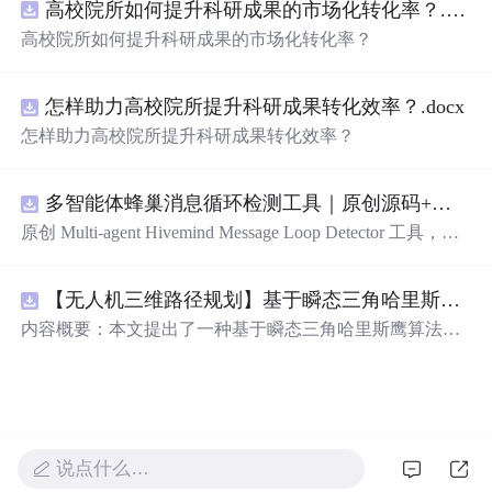
高校院所如何提升科研成果的市场化转化率？.docx
高校院所如何提升科研成果的市场化转化率？
怎样助力高校院所提升科研成果转化效率？.docx
怎样助力高校院所提升科研成果转化效率？
多智能体蜂巢消息循环检测工具｜原创源码+测试+离线报告
原创 Multi-agent Hivemind Message Loop Detector 工具，建
立智能体间消息转发、订阅、回复与重试图，识别环路、
风暴和重复消费。压缩包包含完整源码、3 项自动化测
【无人机三维路径规划】基于瞬态三角哈里斯鹰算法TTHHO实现多无人机协同集群避障路径规划（目标函数：最低成本：路径、高度、威胁、转角）（Matlab代码实现）
试、可复现合成示例、离线 HTML/JSON/SVG 报告、1080
×720 真实运行效果图、README、运行说明、功能清
内容概要：本文提出了一种基于瞬态三角哈里斯鹰算法
单、MIT License 及原创与授权声明。运行时零第三方依
（TTHHO）的多无人机协同集群在三维空间中的避障路径
赖，不包含热点产品或开源项目源码、Logo、官方截图、
规划方法，旨在通过优化综合目标函数实现最低路径成
论文、生产日志或其他受限素材。
本。该方法综合考量路径长度、飞行高度、环境威胁区域
及转弯角度等多个因素，构建精细化的代价评估模型，从
而提升路径的安全性与经济性。研究采用Matlab平台完成
说点什么…
算法设计与仿真实验，验证了TTHHO算法在复杂三维动态
环境下的高效寻优能力与强鲁棒性，能够有效支持多无人