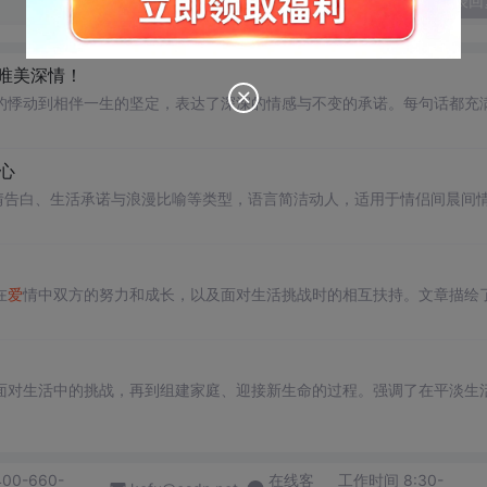
发表回
句唯美深情！
的悸动到相伴一生的坚定，表达了深深的情感与不变的承诺。每句话都充
心
情告白、生活承诺与浪漫比喻等类型，语言简洁动人，适用于情侣间晨间
在
爱
情中双方的努力和成长，以及面对生活挑战时的相互扶持。文章描绘
面对生活中的挑战，再到组建家庭、迎接新生命的过程。强调了在平淡生
400-660-
在线客
工作时间 8:30-