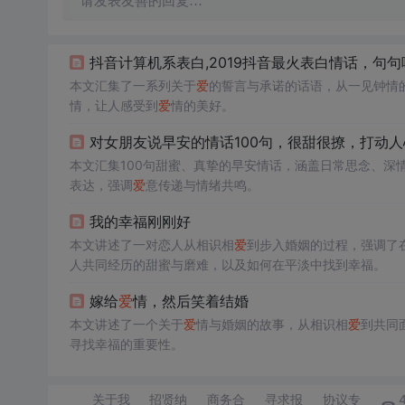
请发表友善的回复…
抖音计算机系表白,2019抖音最火表白情话，句
本文汇集了一系列关于
爱
的誓言与承诺的话语，从一见钟情
情，让人感受到
爱
情的美好。
对女朋友说早安的情话100句，很甜很撩，打动人
本文汇集100句甜蜜、真挚的早安情话，涵盖日常思念、深
表达，强调
爱
意传递与情绪共鸣。
我的幸福刚刚好
本文讲述了一对恋人从相识相
爱
到步入婚姻的过程，强调了
人共同经历的甜蜜与磨难，以及如何在平淡中找到幸福。
嫁给
爱
情，然后笑着结婚
本文讲述了一个关于
爱
情与婚姻的故事，从相识相
爱
到共同
寻找幸福的重要性。
关于我
招贤纳
商务合
寻求报
协议专