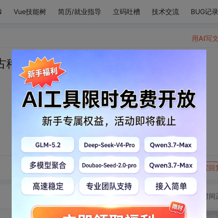
N
Vue技能树
简历/就业指导
立码吐槽
技术交流
BUG记
用AI写
古稀。
转发到动态
举报
写回
切换为时间