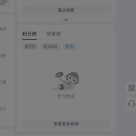
复
加入社区
满深
积分榜
荣誉榜
近7日
近30日
至今
情感
了两
暂无数据
活中
查看更多榜单