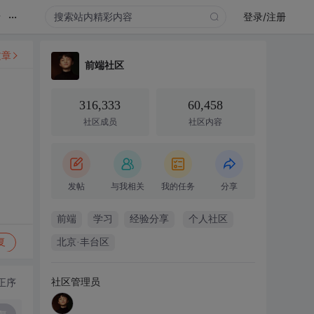
...
录
登录/注册
文章
前端社区
316,333
60,458
社区成员
社区内容
发帖
与我相关
我的任务
分享
前端
学习
经验分享
个人社区
复
北京·丰台区
社区管理员
正序