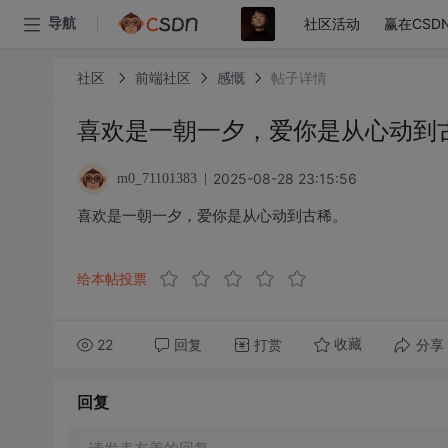
社区活动
赢在CSD
导航
社区
前端社区
感慨
帖子详情
喜欢是一朝一夕，爱你是从心动到
2025-08-28 23:15:56
m0_71101383
喜欢是一朝一夕，爱你是从心动到古稀。
给本帖投票
22
回复
打赏
分享
收藏
回复