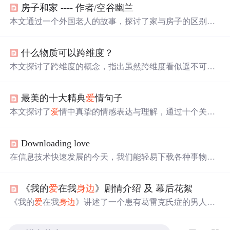
房子和家 ---- 作者/空谷幽兰
本文通过一个外国老人的故事，探讨了家与房子的区别。
文章提到，真正的家不
仅仅
是居住的地方，更要有
爱
的存
在。作者分享了
身边
人的故事，说明有
爱
的地方才有家，
什么物质可以跨维度？
而
爱
人的心是最好的房子。
本文探讨了跨维度的概念，指出虽然跨维度看似遥不可
及，但高级维度可能就在我们
身边
。文章提出，高级维度
与低级维度之间的沟通并非不可能，而是通过思想和
爱
来
最美的十大精典
爱
情句子
实现。作者强调，面对未知，我们应该深入思考，而不是
仅仅
停留在表面。
本文探讨了
爱
情中真挚的情感表达与理解，通过十个关键
观点深入解析了如何正确看待和经营
爱
情关系，强调了相
互尊重、珍惜当下、以及情感沟通的重要性。从心理学角
Downloading love
度出发，提出
爱
不
仅仅
是对对方的认同，更是自己在对方
身边
时的感受，同时提醒人们不要因他人而忽视自我价
在信息技术快速发展的今天，我们能轻易下载各种事物，
值。
但有一种东西无法仅通过电脑、手机或互联网获得——那
就是
爱
。文章讲述了一位朋友探索网络世界的故事，她沉
《我的
爱
在我
身边
》剧情介绍 及 幕后花絮
浸在虚拟的
爱
情中，渴望真实的
爱
。文章最后强调了珍惜
身边
的事物，如友谊、时间、教育等，这些不能
仅仅
依赖
《我的
爱
在我
身边
》讲述了一个患有葛雷克氏症的男人与
于计算机或互联网。
全心照顾他的女人之间的动人
爱
情故事。男主角钟宇患上
葛雷克氏症后，与青梅竹马的智秀重逢并结婚。尽管病情