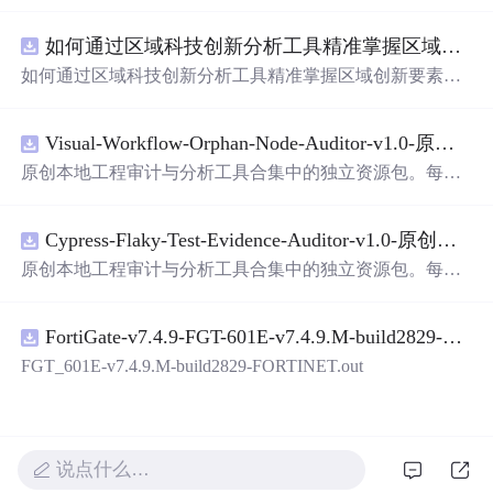
面，使用方便! 详 情 说 明 用这个手写数字识别系统，你可
以轻松地识别手写数字。这个系统不仅功能强大，而且还
如何通过区域科技创新分析工具精准掌握区域创新要素分布与产业链融合现状？.docx
带有直观的图形用户界面（GUI），非常容易使用。你只
需要将手写数字输入系统，它将立即给出准确的识别结
如何通过区域科技创新分析工具精准掌握区域创新要素分
果。这个系统可以在各种场景中使用，无论是学校、工作
布与产业链融合现状？
还是日常生活，都能为你提供快速和准确的识别服务。它
是一个非常方便和实用的工具，你
一定
会喜欢它的！
Visual-Workflow-Orphan-Node-Auditor-v1.0-原创源码与文档.zip
原创本地工程审计与分析工具合集中的独立资源包。每个
ZIP包含完整源码、3项自动化测试、可复现合成示例、离
线HTML、JSON与SVG报告、1080×720真实运行效果图、
Cypress-Flaky-Test-Evidence-Auditor-v1.0-原创源码与文档.zip
README、运行说明、功能清单、MIT License及原创与授
权声明。解压后进入project目录，执行npm test验证算法，
原创本地工程审计与分析工具合集中的独立资源包。每个
执行npm run report生成报告，也可通过本地静态服务器打
ZIP包含完整源码、3项自动化测试、可复现合成示例、离
开网页。运行时零第三方依赖，不包含热点产品或开源项
线HTML、JSON与SVG报告、1080×720真实运行效果图、
目源码、Logo、官方截图、论文、生产日志或其他受限素
FortiGate-v7.4.9-FGT-601E-v7.4.9.M-build2829-FORTINET.out
README、运行说明、功能清单、MIT License及原创与授
材。适合前端开发、AI应用工程、测试审计和课程实践。
权声明。解压后进入project目录，执行npm test验证算法，
FGT_601E-v7.4.9.M-build2829-FORTINET.out
执行npm run report生成报告，也可通过本地静态服务器打
开网页。运行时零第三方依赖，不包含热点产品或开源项
目源码、Logo、官方截图、论文、生产日志或其他受限素
材。适合前端开发、AI应用工程、测试审计和课程实践。
说点什么…