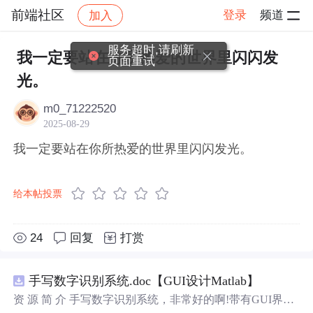
前端社区
登录
频道
加入
帖子详情
社区
前端社区
感慨
服务超时,请刷新
我一定要站在你所热爱的世界里闪闪发
页面重试
光。
m0_71222520
2025-08-29
我一定要站在你所热爱的世界里闪闪发光。
给本帖投票
24
回复
打赏
手写数字识别系统.doc【GUI设计Matlab】
资 源 简 介 手写数字识别系统，非常好的啊!带有GUI界