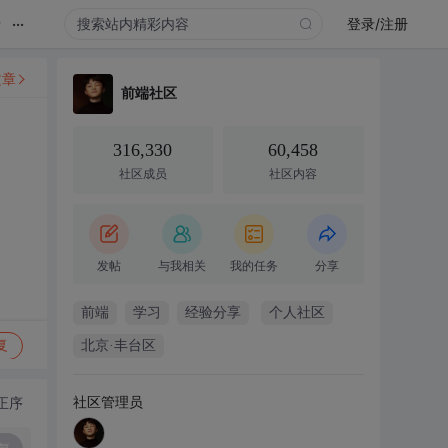
...
录
登录/注册
文章
前端社区
316,330
60,458
社区成员
社区内容
发帖
与我相关
我的任务
分享
前端
学习
经验分享
个人社区
复
北京·丰台区
社区管理员
正序