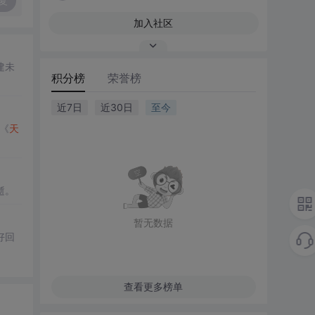
复
加入社区
建未
积分榜
荣誉榜
近7日
近30日
至今
《
天
逝。
暂无数据
好回
查看更多榜单