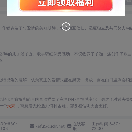
发表回
，作者表达了对爱情的美好期待，包括相互信任、适度独立及共同努力构
两岁半的儿子潘子灏。歌手韩红深受感动，不仅收养了子灏，还创作了歌曲
强。
独特视角的理解，认为真正的爱情只能在黑夜中绽放，而在白日里则会消
过起伏的背影和简单的言语描绘了主角内心的情感变化，表达了对过去美
一个
天亮
’，寓意着无论遇到何种困难，都要相信明天会更好。
400-660-
在线客
工作时间 8:30-
kefu@csdn.net
0108
服
22:00