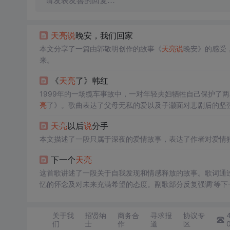
请发表友善的回复…
天亮
说
晚安，我们回家
本文分享了一篇由郭敬明创作的故事《
天亮
说
晚安》的感受
来。
《
天亮
了》韩红
1999年的一场缆车事故中，一对年轻夫妇牺牲自己保护了
亮
了》。歌曲表达了父母无私的爱以及子灏面对悲剧后的坚
天亮
以后
说
分手
本文描述了一段只属于深夜的爱情故事，表达了作者对爱情
下一个
天亮
这首歌讲述了一段关于自我发现和情感释放的故事。歌词通
忆的怀念及对未来充满希望的态度。副歌部分反复强调‘等下
关于我
招贤纳
商务合
寻求报
协议专
们
士
作
道
区