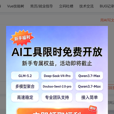
N
Vue技能树
简历/就业指导
立码吐槽
技术交流
BUG记
用AI写
。
转发到动态
举报
写回
切换为时间