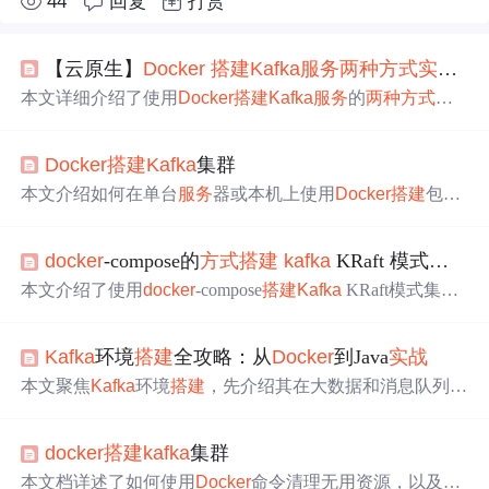
44
回复
打赏
【云原生】
Docker
搭建
Kafka
服务
两种
方式
实战
操
本文详细介绍了使用
Docker
搭建
Kafka
服务
的
两种
方式
：
一种是结合ZooKeeper的传统模式，另一种是无需ZooKeep
er的KRaft模式。文中首先对
Docker
部署
Kafka
的几种方案
Docker
搭建
Kafka
集群
进行了介绍，然后分别详细阐述了
两种
操作
方式
的前置准
备、
操作
过程、启动容器、效果测试与验证等步骤。
本文介绍如何在单台
服务
器或本机上使用
Docker
搭建
包含
一个Zookeeper和三个
Kafka
Broker的
Kafka
集群，包括环境
配置、镜像选择、启动步骤及常见问题解决。
docker
-compose的
方式
搭建
kafka
KRaft 模式集群
本文介绍了使用
docker
-compose
搭建
Kafka
KRaft模式集群
的详细步骤，包括创建
docker
网络、制作存储目录唯一I
D、修改
Docker
file构建、重新制作镜像、制作
docker
-com
Kafka
环境
搭建
全攻略：从
Docker
到Java
实战
pose.yml等，还提及了检查网络、容器状态、
Kafka
状态及
连接性等
操作
，最后说明了停止容器的方法。
本文聚焦
Kafka
环境
搭建
，先介绍其在大数据和消息队列领
域的重要性。接着阐述用
Docker
部署单节点和多节点
Kafk
a
集群的步骤，还说明了Java环境配置
Kafka
客户端依赖的
docker
搭建
kafka
集群
方法。最后通过
Kafka
CLI和Java代码进行创建主题、发送
和消费消息的
实战
操作
，为深入学习
Kafka
奠定基础。
本文档详述了如何使用
Docker
命令清理无用资源，以及在