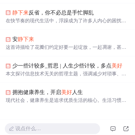
争并非全然坏事，但要抑制过度竞争意识。可通过冷静、
找根源、自我打气等方法调整。应认识到同事的成功也是
静下来
反省，你不必总是手忙脚乱
自己的成功，支持和为团队喝彩，还给出欣赏同事成功的
具体步骤，让职场更
美好
。
在快节奏的现代生活中，浮躁成为了许多人内心的困扰。
本文探讨了浮躁情绪的负面影响，如半途而废、心理疾病
及焦虑，强调了保持内心宁静的重要性。文章建议通过自
安
静下来
我控制、坚守信念和拒绝浮躁，培养乐观心态，学会调整
情绪，正确对待压力，以达到心灵的平和。
这首诗描绘了花瓣们约定好要一起绽放，一起凋谢，甚至
一起美丽到老去，表达了生命中不可分割的羁绊与
美好
。
天使的劝阻无法改变他们的誓言，展现了对生命的执着与
少一些计较多_哲思 | 人生少些计较，多点
美好
珍惜。
本文探讨信息技术无关的哲理主题，强调减少对琐事、得
失与人际纠葛的过度计较，倡导以淡然心态面对生活。核
心观点包括：冷静区分事务轻重缓急以减轻压力；及时放
拥抱健康养生，开启
美好
人生
手避免小事引发连锁负面后果；接纳不完美，将精力转向
发现生活
美好
。文中援引丰子恺语录及马拉松冠军故事佐
现代社会，健康养生是追求优质生活的核心。生活习惯是
证观点，落脚于心理调适与积极生活态度。
根基，饮食、运动很关键，心理健康也不容忽视。如养成
良好作息、合理饮食、坚持运动、调节情绪等，践行健康
养生理念，可收获健康身心，开启
美好
人生。
说点什么…