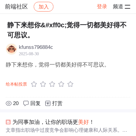
前端社区
登录
频道
加入
帖子详情
社区
前端社区
感慨
静下来想你&#xff0c;觉得一切都美好得不
可思议。
kfunss796884c
2025-08-30
静下来想你，觉得一切都美好得不可思议。
给本帖投票
20
回复
打赏
为同事加油，让你的职场更
美好
！
文章指出职场中过度竞争会影响心理健康和人际关系。竞