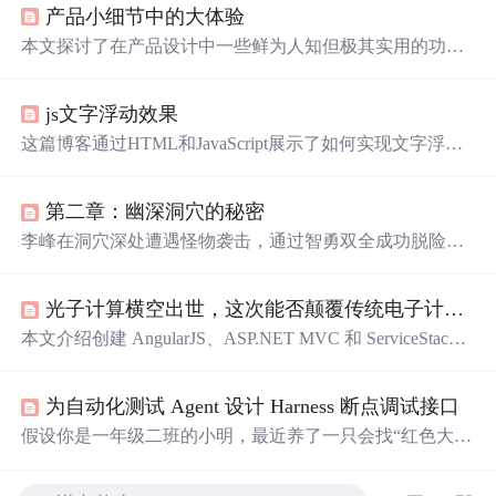
产品小细节中的大体验
本文探讨了在产品设计中一些鲜为人知但极其实用的功能
细节。例如MIUI系统的
手电筒
长亮功能、故宫应用中考虑
单手操作的拍照设计、小米手机的防误触模式等，这些细
js文字浮动效果
节展示了设计师对用户体验的关注。
这篇博客通过HTML和JavaScript展示了如何实现文字浮动
的效果。作者利用CSS设置元素的绝对定位，JavaScript则
用来随机生成文字的初始位置和透明度变化，营造出文字
第二章：幽深洞穴的秘密
在页面上随机飘动的视觉效果。此外，文中还包含了对CS
S样式和JavaScript事件监听的运用，增加了互动性和趣味
李峰在洞穴深处遭遇怪物袭击，通过智勇双全成功脱险，
性。
并发现了好友王杰的遗体及一件与他失踪有关的神秘宝
物。
光子计算横空出世，这次能否颠覆传统电子计算？科学家：未来已来
本文介绍创建 AngularJS、ASP.NET MVC 和 ServiceStack
应用程序的方法，包括使用哈希 URL 导航、ASP.NET 捆
绑和
缩小
功能，探讨应用安全保护、认证方式、缓存提供
为自动化测试 Agent 设计 Harness 断点调试接口
程序选择、数据持久化配置等内容，还提及开发中常见问
题及解决方法，最后展望未来开发方向。
假设你是一年级二班的小明，最近养了一只会找“红色大花
朵登录按钮”的智能萤火虫小A（也就是Web测试Agent）。
你把小A放进漆黑一片的“我的学校网站花园”（测试环