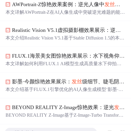
AWPortrait-Z惊艳效果案例：逆光人像中
发丝
透光
与
本文详解AWPortrait-Z在AI人像生成中突破逆光难题的能
力，重点阐述其
发丝
透光
与面部立体感的实现机制：依托
Z-Image底模与LoRA微调，结合高频细节增强、动态高光
Realistic Vision V5.1虚拟摄影棚效果展示：逆光
发
映射及Alpha通道融合实现逼真
发丝
透光
；通过结构优先建
模与局部对比度控制提升面部三维真实性。涵盖参数调控
本文介绍Realistic Vision V5.1基于Stable Diffusion 1.5的本地
策略、避坑要点及可复现三步工作流。
化AI人像生成工具，重点实现逆光下
发丝
透光
与皮肤次表
面散射（SSS）两大物理渲染效果。通过模型架构优化，
FLUX.1海景美女图惊艳效果展示：水下视角仰拍+阳光折射+
在普通GPU设备上稳定生成具备单反级光影过渡、毛发细
节及皮肤质感的写实人像，并支持多档显存适配与异常恢
本文详解如何利用FLUX.1 AI模型生成高质量水下仰拍海
复机制。
景人像，涵盖核心物理效果建模（光线折射、
发丝
透光
、
水面波纹）、提示词工程（视角/光线/物理/画质四维关键
影墨·今颜惊艳效果展示：
发丝
级细节、睫毛阴影、耳垂
词组合）、关键参数配置（1024×1024分辨率、25步、CFG
=3.5）及常见问题解决策略，突出AI对光学规律与水下透
本文介绍基于FLUX.1引擎优化的AI人像生成模型‘影墨·今
视的真实模拟能力。
颜’，聚焦其在
发丝
级细节重建、微光影建模（如睫毛阴
影、耳垂
透光
）及东方美学风格迁移方面的突破。该模型
BEYOND REALITY Z-Image惊艳效果：逆光
发丝
透
深度融合小红书真实质感审美与先进扩散架构，在皮肤纹
理、光照物理仿真、低饱和色彩控制等方面显著提升人像
BEYOND REALITY Z-Image基于Z-Image-Turbo Transforme
真实性与艺术表现力，适用于高端时尚数字内容创作。
r架构，实现逆光
发丝
透光
、面部柔焦与背景虚化三重叠加
效果。其核心技术包括BF16高精度推理、深度感知语义分