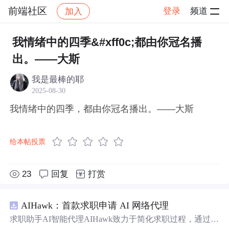
前端社区
登录
频道
加入
帖子详情
社区
前端社区
感慨
我情绪中的四季&#xff0c;都由你冠名播
出。——大斯
我是最棒的耶
2025-08-30
我情绪中的四季，都由你冠名播出。——大斯
给本帖投票
23
回复
打赏
AIHawk：首款求职申请 AI 网络代理
求职助手AI智能代理AIHawk致力于简化求职过程，通过自