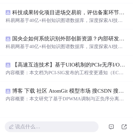
动化职位申请流程。借助人工智能，它能够帮助用户以定
制化的方式申请多个职位。
科技成果转化项目进场交易前，评估备案环节需要准备哪些材料？.docx
科易网基于40亿+科创知识图谱数据库，深度探索AI技术
在技术转移、成果转化、技术经纪、知识产权、产业创
新、科技招商等垂直领域的多样化应用场景，研究科技创
国央企如何系统识别外部创新资源？内部研发体系完善，但对外部高校、
新领域的AI+数智化解决方案，推动科技创新与产业创新
智能化发展。
科易网基于40亿+科创知识图谱数据库，深度探索AI技术
在技术转移、成果转化、技术经纪、知识产权、产业创
新、科技招商等垂直领域的多样化应用场景，研究科技创
【高速互连技术】基于UIO机制的PCIe无序I/O扩展：多路径架构下内存请求的高性能传输与排序控制方案设计
新领域的AI+数智化解决方案，推动科技创新与产业创新
智能化发展。
内容概要：本文档为PCI-SIG发布的工程变更通知（EC
N），介绍了名为“无序输入/输出（Unordered I/O, UIO）”
的新功能，旨在解决传统PCI/PCIe架构
中
严格的顺序传输
博客 下载 社区 AtomGit 模型市场 搜CSDN 搜索 AI 搜索 会员
规则对多路径拓扑和高性能IO系统的限制。UIO基于Flit模
式，定义了一套新的TLP（事务层包）类型和规则，允许
内容概要：本文研究了基于DPWMA调制与正负序分离的
请求方（Requester）自主管理数据顺序，支持多路径路
ANPC三电平并网逆变器前馈控制策略，旨在解决传统三
由、提升系统效率并兼容现有生产者-消费者模型。文档详
电平逆变器存在的谐波含量高、电网不平衡工况适应性差
细说明了UIO
及动态响应速度不足等问题。通过采用有源
中
点箝位（AN
PC）三电平逆变器拓扑，结合双极性倍频脉宽调制（DPW
说点什么…
MA）、正负序分离锁相技术和电网电压前馈控制，构建