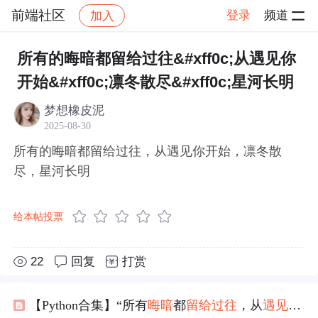
前端社区
登录
频道
加入
帖子详情
社区
前端社区
感慨
所有的晦暗都留给过往&#xff0c;从遇见你
开始&#xff0c;凛冬散尽&#xff0c;星河长明
梦想橡皮泥
2025-08-30
所有的晦暗都留给过往，从遇见你开始，凛冬散
尽，星河长明
给本帖投票
22
回复
打赏
【Python合集】“所有
晦暗
都
留给
过往
，从
遇见
你开