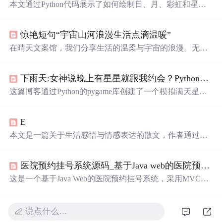
本文通过Python代码展示了如何绘制日、月、彩虹和星光
的美丽场景，利用turtle库创建出视觉效果。代码简洁易
懂，适合初学者。同时，文章还分享了与星空、月亮相关
惊艳短句“宇宙山河浪漫生活点滴温暖”
的诗意句子，增添艺术气息。
在晴天文案馆，我们分享生活的温柔与宇宙的浪漫。无论
是难过时的一块糖，还是睡前的原谅与醒来后的新生，都
让生活充满意义。
遇见
的天意，拥有的幸运，都是生活赐
下雨天:女神说晚上有星星就跟我约会？Python带你绘制满天
予的礼物。
这篇博客通过Python的pygame库创建了一个模拟满天星闪
烁并移动的效果，带领读者体验一场视觉上的星空盛宴。
代码中详细展示了如何设置窗口、绘制星星并实现它们的
E
动态移动，为编程爱好者提供了一次浪漫与技术的完美结
合。
本文是一篇关于生活感悟与情感表达的散文，作者通过诗
意的语言描绘了人们对美好生活的向往，包括对爱情、自
由、自然美景的追求，以及内心深处对平静与幸福的渴
医院预约挂号系统源码_基于Java web的医院预约挂号系统
望。
这是一个基于Java Web的医院预约挂号系统，采用MVC设
计模式，使用jsp、servlet、javabean等技术，适用于课程设
计学习。系统包含用户登录、注册及预约挂号信息的管理
功能。
说点什么…