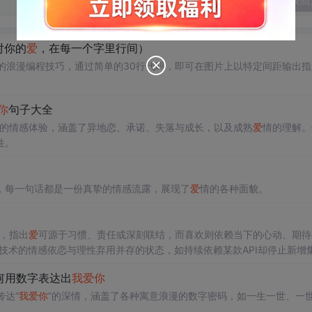
发表回
对你的
爱
，在每一个字里行间）
文字的浪漫编程技巧，通过简单的30行代码，即可在图片上以特定间距输出
你
句子大全
次的情感体验，涵盖了异地恋、承诺、失落与成长，以及成熟
爱
情的理解。
性。
，每一句话都是一份真挚的情感流露，展现了
爱
情的各种面貌。
，指出
爱
可源于习惯、责任或深刻联结，而喜欢则依赖当下的心动、期待
技术的情感依恋与理性弃用并存的状态，如持续依赖某款API却停止新增
何用数字表达出
我
爱
你
达“
我
爱
你
”的深情，涵盖了各种寓意浪漫的数字密码，如一生一世、一