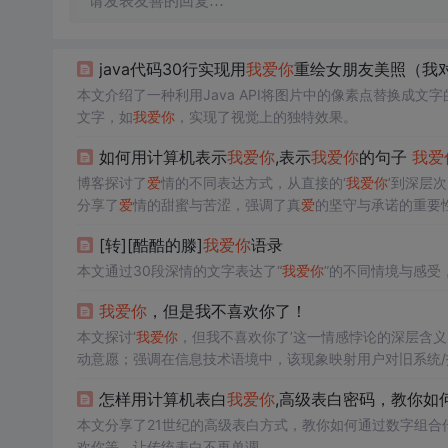
请发表友善的回复…
java代码30行实现用
我
爱
你
重绘女朋友美照（我
本文介绍了一种利用Java API将图片中的像素点替换成
文字，如
我
爱
你
，实现了视觉上的独特效果。
如何用计算机表示
我
爱
你
,表示
我
爱
你
的句子
我
爱
博客探讨了
爱
情的不同表达方式，从直接的‘
我
爱
你
’到深层
分享了
爱
情的甜蜜与苦涩，强调了真
爱
的坚守与承诺的重要
[转][酷酷的滕]
我
爱
你
语录
本文通过30段深情的文字表达了“
我
爱
你
”的不同情境与感受
我
爱
你
，但是我不喜欢你了！
本文探讨‘
我
爱
你
，但我不喜欢你了’这一情感悖论的深层含义
动意愿；强调在信息技术语境中，该现象映射用户对旧系统/
成。
怎样用计算机表白
我
爱
你
,高级表白密码，教你如
本文分享了21世纪的高级表白方式，教你如何通过数字组合传
欢你等，让传统表白不再单调。