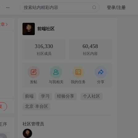
...
录
登录/注册
文章
前端社区
316,330
60,458
社区成员
社区内容
发帖
与我相关
我的任务
分享
前端
学习
经验分享
个人社区
复
北京·丰台区
社区管理员
正序