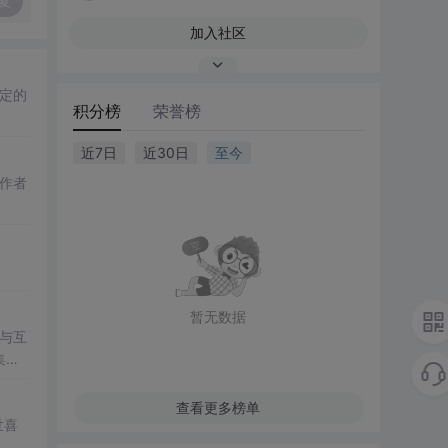
复
加入社区
指定的
积分榜
荣誉榜
近7日
近30日
至今
作者
暂无数据
与互
集
查看更多榜单
世喜