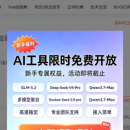
N
Vue技能树
简历/就业指导
立码吐槽
技术交流
BUG记
用AI写
知道，爱就是不问值不值得。
不值得。
转发到动态
举报
写回
切换为时间