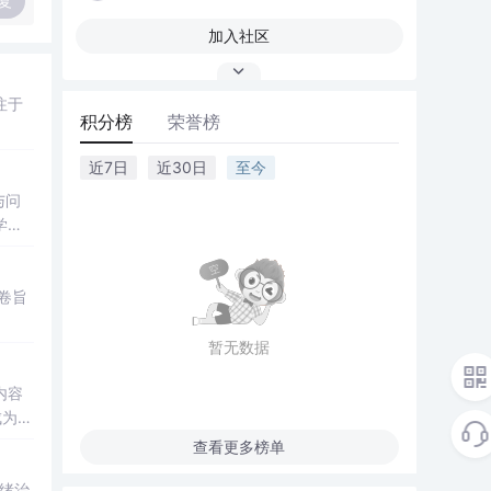
复
加入社区
注于
积分榜
荣誉榜
近7日
近30日
至今
与问
学习
卷旨
暂无数据
内容
成为中
查看更多榜单
绪治