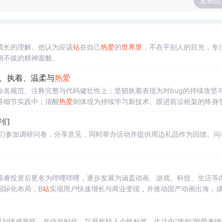
发表回
成长的理解。他认为应该
站
在自己
热爱
的
世界
里
，不在乎别人的目光，专
韧不拔的精神面貌。
、执着、温柔与
热爱
名规范、注释完整与代码健壮性上；坚韧执着表现为对bug的持续攻坚
等细节实践中；清醒
热爱
则体现为持续学习新技术、跟进前沿框架的终身
伴们
们参加调研问卷，分享意见，同时举办活动并提供周边礼品作为回馈。问
步，经陈睿投资后更名为哔哩哔哩，逐步发展为涵盖动画、游戏、科技、生活等
国际化布局，B
站
实现用户快速增长与商业变现，并推动国产动画出海，
与情感寄托。在信息时代，它是年轻人个性标签。生活中“痛包”能带来情