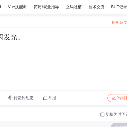
N
Vue技能树
简历/就业指导
立码吐槽
技术交流
BUG记
用AI写
闪发光。
转发到动态
举报
写回
切换为时间