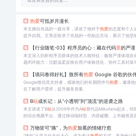
请发表友善的回复…
热爱
可抵岁月漫长
本文摘自肖战的一篇分享，讲述了他对于
热爱
的态度和个人
提升自我。文章还收录了肖战的一些励志言论，展示了他坚
【行业随笔-03】程序员的心：藏在代码
里
的严谨
本文深入剖析程序员群体的技术人格特征：极致严谨体现在命
题闭环能力；沉默温柔反映在用户体验优化、协作工具封装
机制。这些特质共同构成软件开发者的专业内核。
【填问卷得好礼】致所有
热爱
Google 谷歌的伙
Google致信其支持者，感谢他们的长期陪伴与
热爱
，邀请他
在了解用户需求，提升服务质量。
B
站
成长记：从“小透明”到“顶流”的逆袭之路
本文讲述了B
站
从2009年作为A
站
替代品Mikufans起
的综合视频平台。通过移动端转型、内容破圈、上市融资及
国文化数字传播的重要载体。
万物皆可“痛”，为
热爱
加冕的情绪疗愈
“痛包”从亚文化走向大众，成为表达
热爱
的方式，是身份认同