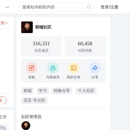
...
录
登录/注册
文章
前端社区
316,331
60,458
社区成员
社区内容
发帖
与我相关
我的任务
分享
前端
学习
经验分享
个人社区
复
北京·丰台区
社区管理员
正序