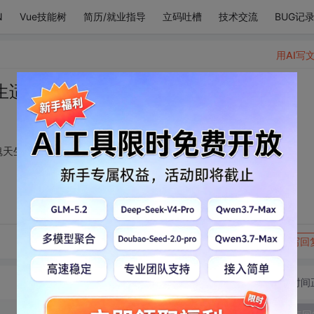
N
Vue技能树
简历/就业指导
立码吐槽
技术交流
BUG记
用AI写
生适合恋爱，你的灵魂天生适合我。
魂天生适合我。
转发到动态
举报
写回
切换为时间