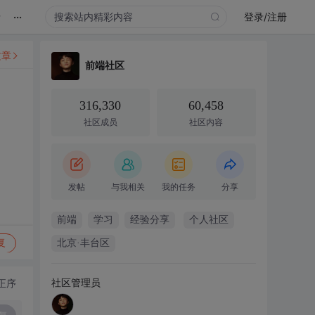
...
录
登录/注册
文章
前端社区
316,330
60,458
社区成员
社区内容
发帖
与我相关
我的任务
分享
前端
学习
经验分享
个人社区
复
北京·丰台区
社区管理员
正序