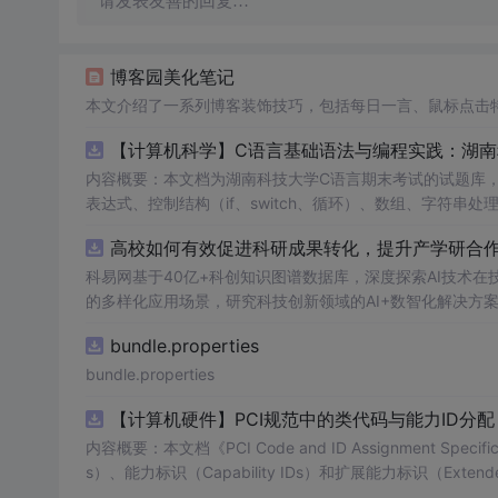
请发表友善的回复…
博客园美化笔记
本文介绍了一系列博客装饰技巧，包括每日一言、鼠标点击
【计算机科学】C语言基础语法与编程实践：湖
内容概要：本文档为湖南科技大学C语言期末考试的试题库
表达式、控制结构（if、switch、循环）、数组、字符
正确答案，旨在帮助学生巩固C语言语法和程序逻辑理解，提
高校如何有效促进科研成果转化，提升产学研合作效
程的学生，特别是准备期末考试或需要强化基础知识的初学者。; 使用场景及目标：①用于考前复习，检验对C语言核心概念的
②辅助教师出题或课堂教学练习；③通过反复练习提高编程思维与代码逻辑分析能力。; 阅
科易网基于40亿+科创知识图谱数据库，深度探索AI技术
重点关注易错题和涉及复杂逻辑控制的题目，理解每道题背
的多样化应用场景，研究科技创新领域的AI+数智化解决方
bundle.properties
bundle.properties
【计算机硬件】PCI规范中的类代码与能力ID分
内容概要：本文档《PCI Code and ID Assignment Specif
s）、能力标识（Capability IDs）和扩展能力标识（Exte
包括存储控制器、网络控制器、显示设备、输入设备等，并为每种设