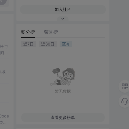
复
加入社区
积分榜
荣誉榜
近7日
近30日
至今
符与
后附有
言课
领域
暂无数据
Code
查看更多榜单
分类，