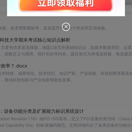
发表回
特效、改变博客图标等，旨在提升博客的个性化和互动体验。
南科技大学期末考试核心知识点解析
，主要包含多套选择题，涵盖C语言的基础知识点，如基本数据类型、运算
串处理、函数定义与调用、指针初步等内容。题目形式为单项选择题，每道题
升编程实践能力。;
适合
人群：适用于高等院校计算机相关专业学习C语
率？.docx
掌握程度；
读建议：建议结合教材和上机实践进行练习，
在技术转移、成果转化、技术经纪、知识产权、产业创新、科技招商等垂直
后的程序执行流程，以达到真正掌握语言特性的目的。
案，推动科技创新与产业创新智能化发展。
配：设备功能分类及扩展能力标识系统设计
ication Revision 1.10》由PCI-SIG发布，定义了PCI设备的类代码（Class 
nded Capability IDs）的标准编码规范。文档详细列出了各类设备的功能
备类型分配唯一的Base Class、Sub-C