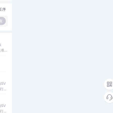
正序
复
数
出准确
常方
SV
行np
项目
SV
行np