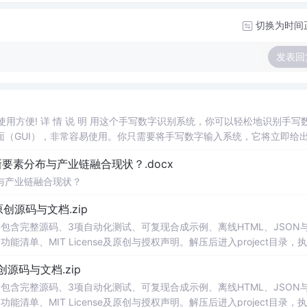
切换为时间
发表回
，使用方便! 详 情 说 明 用这个手写数字识别系统，你可以轻松地识别手写
（GUI），非常容易使用。你只需要将手写数字输入系统，它将立即给
、工作还是日常生活，都能为你提供快速和准确的识别服务。它是一个非
素分布与产业链融合现状？.docx
与产业链融合现状？
.0-原创源码与文档.zip
包含完整源码、3项自动化测试、可复现合成示例、离线HTML、JSON与
能清单、MIT License及原创与授权声明。解压后进入project目录，执
告，也可通过本地静态服务器打开网页。运行时零第三方依赖，不包含热点产品或开源
.0-原创源码与文档.zip
。适合前端开发、AI应用工程、测试审计和课程实践。
包含完整源码、3项自动化测试、可复现合成示例、离线HTML、JSON与
能清单、MIT License及原创与授权声明。解压后进入project目录，执