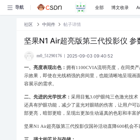
全部
博文收录
A
导航
社区
中间件
帖子详情
坚果N1 Air超亮版第三代投影仪 参
2025-09-03 09:40:52
m0_51290176
一、亮度表现出色：
拥有1100CVIA流明亮度，在
示效果，即使在光线稍强的房间里，也能清晰地呈现画
容展示的需求。
二、先进的光学技术：
采用目氪3.0护眼纯三色激光技
还具有护眼功能，减少了蓝光对眼睛的伤害，让用户可以长
部更亮，暗部更暗，呈现出更加生动逼真的色彩和丰富
坚果N1 Air超亮版第三代投影仪国补活动直降600机会
三、强大的芯片与存储：