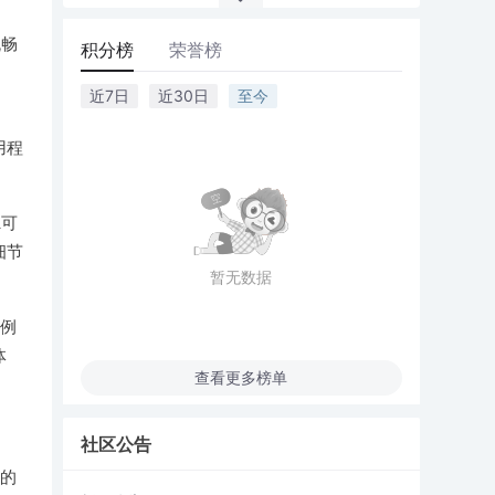
流畅
积分榜
荣誉榜
。
近7日
近30日
至今
用程
R可
细节
暂无数据
，例
体
查看更多榜单
社区公告
的