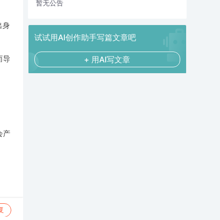
暂无公告
出身
试试用AI创作助手写篇文章吧
+ 用AI写文章
而导
会产
复