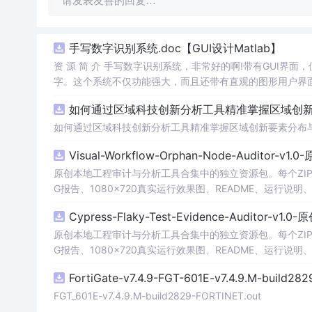
请发表友善的回复…
手写数字识别系统.doc【GUI设计Matlab】
资 源 简 介 手写数字识别系统，非常好的啊!带有GUI界面
字。这个系统不仅功能强大，而且还带有直观的图形用户界面
的识别结果。这个系统可以在各种场景中使用，无论是学校
如何通过区域科技创新分析工具精准掌握区域创新要
便和实用的工具，你一定会喜欢它的！
如何通过区域科技创新分析工具精准掌握区域创新要素分布
Visual-Workflow-Orphan-Node-Auditor-v1
原创本地工程审计与分析工具合集中的独立资源包。每个ZIP
G报告、1080×720真实运行效果图、README、运行说明、功
m test验证算法，执行npm run report生成报
Cypress-Flaky-Test-Evidence-Auditor-v1
源码、Logo、官方截图、论文、生产日志或其他受限素材
原创本地工程审计与分析工具合集中的独立资源包。每个ZIP
G报告、1080×720真实运行效果图、README、运行说明、功
m test验证算法，执行npm run report生成报
FortiGate-v7.4.9-FGT-601E-v7.4.9.M-build28
源码、Logo、官方截图、论文、生产日志或其他受限素材
FGT_601E-v7.4.9.M-build2829-FORTINET.out