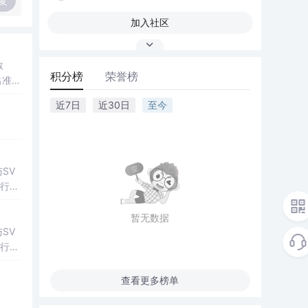
复
加入社区
数
积分榜
荣誉榜
出准确
常方
近7日
近30日
至今
SV
行np
项目
暂无数据
SV
行np
项目
查看更多榜单