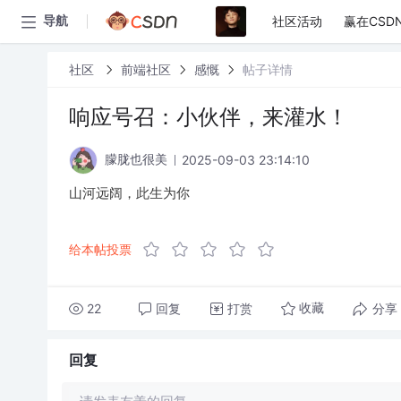
社区活动
赢在CSD
导航
社区
前端社区
感慨
帖子详情
响应号召：小伙伴，来灌水！
2025-09-03 23:14:10
朦胧也很美
山河远阔，此生为你
给本帖投票
22
回复
打赏
分享
收藏
回复