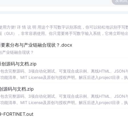
发表回
，使用方便! 详 情 说 明 用这个手写数字识别系统，你可以轻松地识别手写
（GUI），非常容易使用。你只需要将手写数字输入系统，它将立即给
、工作还是日常生活，都能为你提供快速和准确的识别服务。它是一个非
素分布与产业链融合现状？.docx
与产业链融合现状？
.0-原创源码与文档.zip
包含完整源码、3项自动化测试、可复现合成示例、离线HTML、JSON与
能清单、MIT License及原创与授权声明。解压后进入project目录，执
告，也可通过本地静态服务器打开网页。运行时零第三方依赖，不包含热点产品或开源
.0-原创源码与文档.zip
。适合前端开发、AI应用工程、测试审计和课程实践。
包含完整源码、3项自动化测试、可复现合成示例、离线HTML、JSON与
能清单、MIT License及原创与授权声明。解压后进入project目录，执
告，也可通过本地静态服务器打开网页。运行时零第三方依赖，不包含热点产品或开源
29-FORTINET.out
。适合前端开发、AI应用工程、测试审计和课程实践。