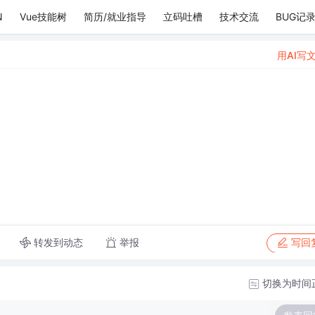
N
Vue技能树
简历/就业指导
立码吐槽
技术交流
BUG记
用AI写
转发到动态
举报
写回
切换为时间