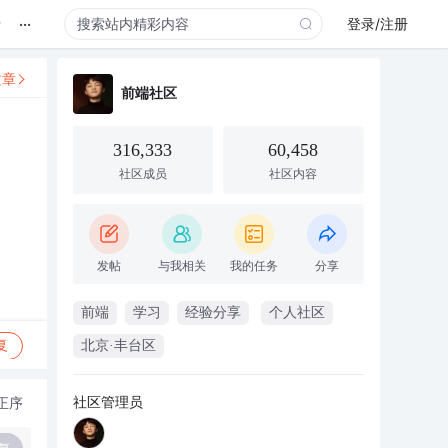
...
录
登录/注册
文章
前端社区
316,333
60,458
社区成员
社区内容
发帖
与我相关
我的任务
分享
前端
学习
经验分享
个人社区
复
北京·丰台区
社区管理员
正序