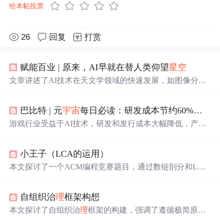
给本帖投票
26
回复
打赏
赋能百业 | 原来，AI早就在替人类仰望
星空
文章讲述了AI技术在天文学领域的快速发展，如图像分
类、语音识别在天眼FAST等设备中的应用，以及AI如何协
助人类更深入地探索
宇宙
，包括自动化观测和数据分析。
巴比特 | 元
宇宙
每日必读：研发成本节约60%，产量增长5倍，分析称游戏制作显著受益于AI ，文本、美术、场景等均可用AI生成...
AI不仅扩展了人类的视野，还在改变天文学家的工作方
式，预示着一个全新的科技与天文结合的时代。,
游戏行业受益于AI技术，研发和发行成本大幅降低，产量
提升。华西证券分析指出国内厂商已实现10%成本优化，
未来潜力更大。微软总裁认为中国在AI竞赛中是重要对
小王子（LCA的运用）
手。此外，SnoopDogg与VeeFriends合作推出NFT系列，苹
果MR头显将兼容百万款iPad应用，虚拟人直播带货仍在早
本文探讨了一个ACM编程竞赛题目，通过数链剖分和LCA
期阶段。
算法解决炸星星问题，即将一颗由白边相连的树通过炸掉
一条白边和一条黑边分成两部分，计算所有可行方案的数
自组织治
理
框架构想
量。
本文探讨了自组织治
理
框架的构建，强调了遵循极简原则