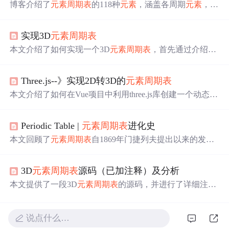
博客介绍了
元素
周期表
的118种
元素
，涵盖各周期
元素
，如
第一周期的氢、氦，第二周期的锂、铍等。阐述了各
元素
的特性及应用领域，像硅用于制造芯片，铁是钢铁主要成
实现3D
元素
周期表
分等。
本文介绍了如何实现一个3D
元素
周期表
，首先通过介绍
元
素
周期表
的基本概念，然后逐步指导读者从创建新页面开
始，如何操作以实现3D效果。在过程中提到了将CSS和JS
Three.js--》实现2D转3D的
元素
周期表
文件托管到GitHub仓库，并提供了完成后的查看链接。
本文介绍了如何在Vue项目中利用three.js库创建一个动态的
元素
周期表
，包括平铺、螺旋、网格和球状布局，并通过
CSS3DRenderer实现3D效果。还实现了底部交互按钮，切
Periodic Table |
元素
周期表
进化史
换不同场景展示方式。,
本文回顾了
元素
周期表
自1869年门捷列夫提出以来的发展
历程，包括其作为理解
元素
性质的工具的起源、对
周期表
的多次改进、以及随着新
元素
发现和原子结构阐明而不断
3D
元素
周期表
源码（已加注释）及分析
演进的过程。文章还探讨了未来
元素
周期表
可能的发展方
向，以及从历史中汲取的教训。
本文提供了一段3D
元素
周期表
的源码，并进行了详细注释
和分析，包括webGL关键属性、transform属性、camera的
使用等。此外，还提到了3D
元素
周期表
与数据库交互的实
现，以及一个自定义留言墙的demo预览链接。作者鼓励读
说点什么…
者点赞和关注以支持后续更新。