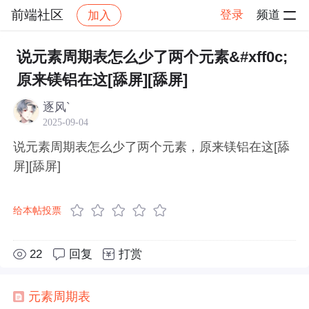
前端社区
登录
频道
加入
帖子详情
社区
前端社区
感慨
说元素周期表怎么少了两个元素&#xff0c;
原来镁铝在这[舔屏][舔屏]
逐风`
2025-09-04
说元素周期表怎么少了两个元素，原来镁铝在这[舔
屏][舔屏]
给本帖投票
22
回复
打赏
元素
周期表