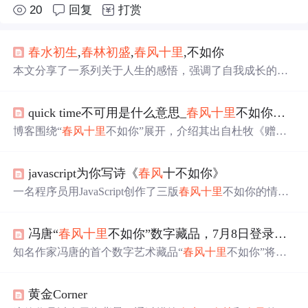
20
回复
打赏
春水
初生
,
春林
初盛
,
春风
十
里
,不如你
本文分享了一系列关于人生的感悟，强调了自我成长的重
要性，并通过励志的话语鼓励读者积极面对生活中的挑
战。
quick time不可用是什么意思_
春风
十
里
不如你，用了什么典故，是什么意思？
博客围绕“
春风
十
里
不如你”展开，介绍其出自杜牧《赠别
二首》之一，后被诗人多有化用，如秦观、姜夔等。还提
到读者对诗句可能有不同联想，最后指出该表述多用于青
javascript为你写诗《
春风
十不如你》
春偶像剧，体现了唐诗宋词对后人的影响力。
一名程序员用JavaScript创作了三版
春风
十
里
不如你的情
诗，展现了从新手到资深的不同编程风格，包括简约版、
抽象封装版和单元测试版。
冯唐“
春风
十
里
不如你”数字藏品，7月8日登录希壤！
知名作家冯唐的首个数字艺术藏品“
春风
十
里
不如你”将于7
月8日在百度希壤商城发售，限量2000份。该藏品采用百度
超级链技术确保唯一性和收藏价值，并能在元宇宙中以多
黄金Corner
模态形式展示。