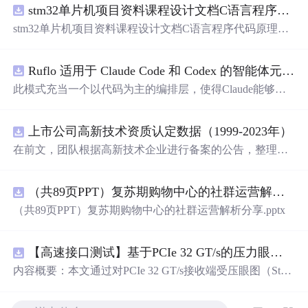
stm32单片机项目资料课程设计文档C语言程序代码原理图电路PCB实例用单片机制作多路输入电压表
stm32单片机项目资料课程设计文档C语言程序代码原理图
电路PCB实例用单片机制作多路输入电压表
Ruflo 适用于 Claude Code 和 Codex 的智能体元框架
此模式充当一个以代码为主的编排层，使得Claude能够自
主地在递归代理周期中编写、编辑、测试和优化代码。
上市公司高新技术资质认定数据（1999-2023年）
在前文，团队根据高新技术企业进行备案的公告，整理了
高新技术企业数据库，截至2024年10月，整理高新技术企
业44.2万家 本次团队将高新技术企业数据与上市公司匹
（共89页PPT）复苏期购物中心的社群运营解析分享.pptx
配，整理上市公司-高新技术资质认定数据，包含认定次
数、初次公告等 一、数据介绍 数据名称：上市公司-高新
（共89页PPT）复苏期购物中心的社群运营解析分享.pptx
技术资质认定数据 数据年份：1999-2023年 数据样本：6.45
万条 数据来源：全国高新技术企业认定管理工作领导小组
办公室 数据说明：包含认定次数、初次公告等 相关数据：
【高速接口测试】基于PCIe 32 GT/s的压力眼图数据驱动分析：多应力参数对眼高眼宽影响的量化研究
高新技术企业数据库 二、数据指标 年份 股票代码 股票简
内容概要：本文通过对PCIe 32 GT/s接收端受压眼图（Stres
称 中文全称 行业名称 行业代码 省份 城市 区县 省份代码
sed Eye）校准过程的系统性数据采集与分析，揭示了多种
城市代码 区县代码 首次上市年份 上市状态 有过高新技术
应力参数（如正弦抖动SJ、差分噪声DMI、幅度Amplitude