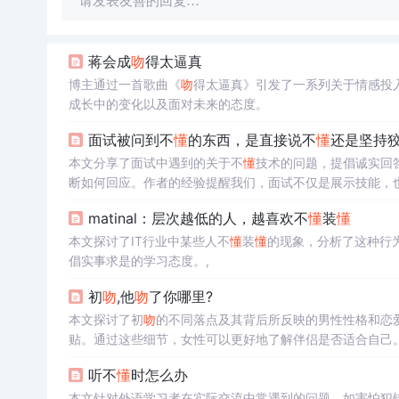
请发表友善的回复…
蒋会成
吻
得太逼真
博主通过一首歌曲《
吻
得太逼真》引发了一系列关于情感投
成长中的变化以及面对未来的态度。
面试被问到不
懂
的东西，是直接说不
懂
还是坚持
本文分享了面试中遇到的关于不
懂
技术的问题，提倡诚实回
断如何回应。作者的经验提醒我们，面试不仅是展示技能，
matinal：层次越低的人，越喜欢不
懂
装
懂
本文探讨了IT行业中某些人不
懂
装
懂
的现象，分析了这种行
倡实事求是的学习态度。,
初
吻
,他
吻
了你哪里?
本文探讨了初
吻
的不同落点及其背后所反映的男性性格和恋
贴。通过这些细节，女性可以更好地了解伴侣是否适合自己
听不
懂
时怎么办
本文针对外语学习者在实际交流中常遇到的问题，如害怕犯