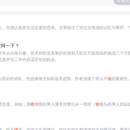
发表回
入、自我认知及生活态度的思考。文章探讨了对过去情感的记忆与释怀、
狡辩一下？
答并从自身兴趣、技术对职业发展的价值和入职后可能面临的挑战三个方
也是评估工作内容适应性的机会。
为背后的动机，包括掩饰无知和追求虚荣。作者强调了承认不
懂
的重要性
爱态度。例如，亲
吻
嘴唇的男人通常对爱侣从一而终；
吻
额头的男人则温
。
错、听不
懂
等，提供了实用建议。包括如何礼貌请求对方放慢语速、重复