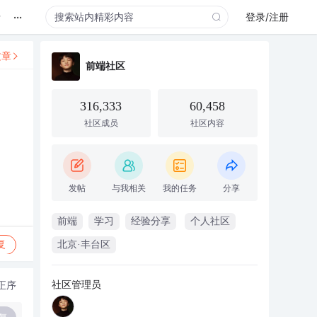
...
录
登录/注册
文章
前端社区
316,333
60,458
社区成员
社区内容
发帖
与我相关
我的任务
分享
前端
学习
经验分享
个人社区
复
北京·丰台区
社区管理员
正序