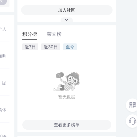
复
加入社区
个人
积分榜
荣誉榜
近7日
近30日
至今
面判
，提
暂无数据
柔体
查看更多榜单
话语