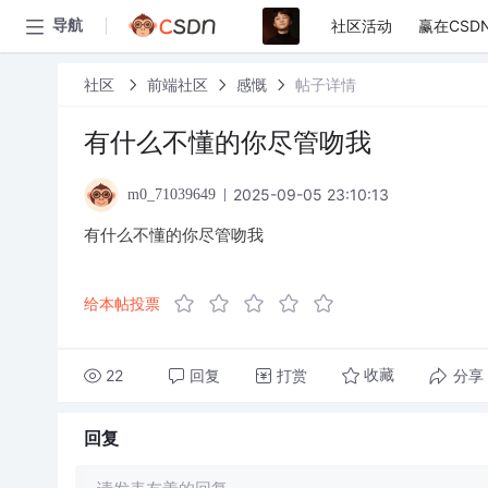
社区活动
赢在CSD
导航
社区
前端社区
感慨
帖子详情
有什么不懂的你尽管吻我
2025-09-05 23:10:13
m0_71039649
有什么不懂的你尽管吻我
给本帖投票
22
回复
打赏
分享
收藏
回复