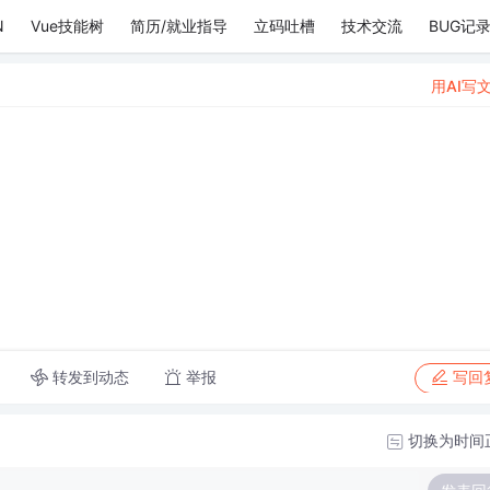
N
Vue技能树
简历/就业指导
立码吐槽
技术交流
BUG记
用AI写
转发到动态
举报
写回
切换为时间