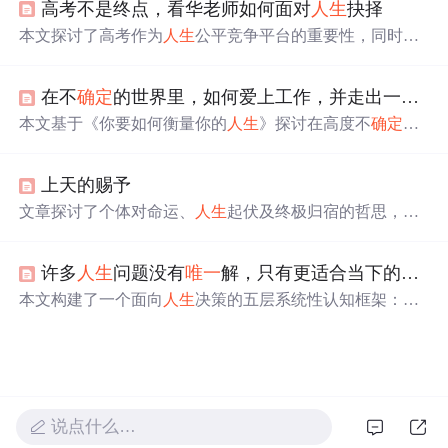
高考不是终点，看华老师如何面对
人生
抉择
本文探讨了高考作为
人生
公平竞争平台的重要性，同时指
出它并非决定命运的
唯一
途径。通过作者自身的经历，强
调
人生
充满不
确定
性，高考后还有更多“高考”。罗永浩的
在不
确定
的世界里，如何爱上工作，并走出一条自己的战略路径——读《你要如何衡量你的
演讲提供了实用建议，鼓励终身学习。
本文基于《你要如何衡量你的
人生
》探讨在高度不
确定
环
境中构建可持续职业路径的方法。核心观点包括：'热爱'源
于结构性投入而非初始感受；战略本质是资源分配与动态
上天的赐予
调整，而非静态规划；基础因素保障留存，动因因素驱动
深度投入；93%成功案例始于失败策略，凸显验证—调整
文章探讨了个体对命运、
人生
起伏及终极归宿的哲思，聚
闭环的重要性；金钱是必要变量但不可作为
唯一
标尺；
人
焦于人在面对不
确定
性时的心理张力与存在困惑，核心涉
生
质量取决于资源流向与自我认知闭环的建立。
及命运感知、生命意义追问及死亡作为
唯一
确定
终点的哲
许多
人生
问题没有
唯一
解，只有更适合当下的解。
学命题。
本文构建了一个面向
人生
决策的五层系统性认知框架：第
一层基于复杂适应系统的非线性与多稳态特性，否定
唯一
解的存在；第二层强调时间维度的动态约束与机会窗口；
第三层聚焦个体参数与生态位匹配；第四层引入满意原则
与贝叶斯迭代优化算法；第五层以主观效用和责任承担为
价值锚点。该框架融合人工智能中的系统论、决策理论与
说点什么…
认知科学，为不
确定
性环境下的适应性决策提供方法论支
撑。