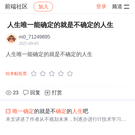
前端社区
登录
频道
加入
帖子详情
社区
前端社区
感慨
人生唯一能确定的就是不确定的人生
m0_71249895
2025-09-05
人生唯一能确定的就是不确定的人生
给本帖投票
23
回复
打赏
唯一
确定
的就是不
确定
的
人生
吧
本文讲述了作者从不规划未来，到逐步进行IT技术学习和
职业转变的过程，包括自学编程、开发转产品、产品转考
研，展现了自我成长和职业抉择的曲折道路。