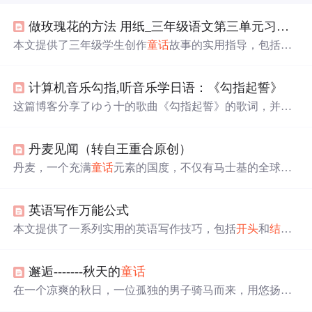
做玫瑰花的方法 用纸_三年级语文第三单元习作，《编写
本文提供了三年级学生创作
童话
故事的实用指导，包括如
何设定角色、时间、地点，并分享了一篇关于王后寻找玫
瑰花的完整范文。
计算机音乐勾指,听音乐学日语：《勾指起誓》
这篇博客分享了ゆう十的歌曲《勾指起誓》的歌词，并通
过深入解读表达了歌曲中关于爱情的深刻含义。歌词描绘
了主人公对伴侣的深情告白，如‘你是
信
的
开头
诗
的
内容
，
丹麦见闻（转自王重合原创）
童话
的
结尾
’，‘你是圣诞老人送给我的礼物’等，展现了温
柔与坚韧的情感。文章适合日语学习者，通过歌曲感受语
丹麦，一个充满
童话
元素的国度，不仅有马士基的全球航
言的魅力，并邀请读者一起欣赏和学习。
运网络，还有孕育出安徒生
童话
的深厚文化底蕴。从资源
匮乏到绿色能源的领先者，丹麦人用智慧和勤奋书写了自
英语写作万能公式
己的现代
童话
。本文讲述了丹麦如何克服重重困难，发展
成为世界领先的航运大国和清洁能源先锋。
本文提供了一系列实用的英语写作技巧，包括
开头
和
结尾
的万能公式、主体段落的撰写策略，以及如何运用长短
句、主题句等提升文章质量。
邂逅-------秋天的
童话
在一个凉爽的秋日，一位孤独的男子骑马而来，用悠扬的
笛声唤醒了池塘中凋谢的莲花。笛声吸引了岸边一位女子