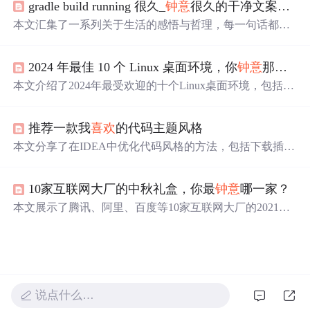
gradle build running 很久_
钟意
很久的干净文案语录
本文汇集了一系列关于生活的感悟与哲理，每一句话都是
对日常琐碎的深刻反思，旨在引导读者更好地理解生活的
真谛，学会如何面对情绪的波动，如何处理人际关系，以
2024 年最佳 10 个 Linux 桌面环境，你
钟意
那个？
及如何寻找生活中的小确幸。
本文介绍了2024年最受欢迎的十个Linux桌面环境，包括G
NOME3、KDEPlasma、Cinnamon等，涵盖了从简约到高度
定制化的各种选项。
推荐一款我
喜欢
的代码主题风格
本文分享了在IDEA中优化代码风格的方法，包括下载插
件、导入专业代码风格(.jar包或.xml)及具体设置技巧，以
实现更舒适的代码阅读体验。
10家互联网大厂的中秋礼盒，你最
钟意
哪一家？
本文展示了腾讯、阿里、百度等10家互联网大厂的2021年
中秋礼盒，从创意到实用性各具特色。快来围观这些大厂
如何在传统节日里展现企业文化。
说点什么…