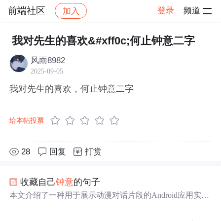
前端社区
登录
频道
加入
帖子详情
社区
前端社区
感慨
我对先生的喜欢&#xff0c;何止钟意二字
风雨8982
2025-09-05
我对先生的喜欢，何止钟意二字
给本帖投票
28
回复
打赏
收藏自己
钟意
的句子
本文介绍了一种用于展示动漫对话片段的Android应用实
现，包括对话文本的换行处理、角色名显示、以及对话头
像和声音播放的交互功能。