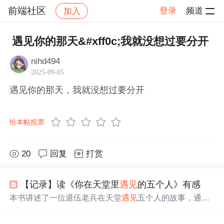
前端社区
登录
频道
加入
帖子详情
社区
前端社区
感慨
遇见你的那天&#xff0c;我就没想过要分开
nihd494
2025-09-05
遇见你的那天，我就没想过要分开
给本帖投票
20
回复
打赏
【记录】读《你在天堂里
遇见
的五个人》有感
本书讲述了一位退伍老兵在天堂
遇见
五个人的故事，通过
这些
遇见
，他理解了生命的意义，学会了原谅和感恩，找
到了内心的宁静。