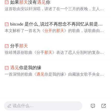
如果
那天
没有
遇见
你
这首歌由安以轩演唱，讲述了在一个三月的夜晚，主人公
在不确定的旅程中遇到了一段令人心痛的爱情故事。歌词
描绘了失去爱人后的迷茫、疯狂与忧伤，表达了对逝去爱
bitcode 是什么_说过不再想念不再回忆从前是什么歌
情的深切怀念。
本文解析了一首名为《
分开
的
那天
》的歌曲，该歌曲由古
月作词作曲，不同歌手进行了演唱。文章详细介绍了歌曲
的内容，探讨了歌词所表达的情感，并解答了一些关于歌
分手
那天
词的问题。
徐靖博原创歌曲《分手
那天
》表达了恋人分别时的复杂情
感。歌词深情讲述了两人从相遇到分离的过程，以及分手
时难以割舍的情感。
遇见
你是我的缘
一首深情的歌曲《
遇见
你是我的缘》由藏族女歌手央金兰
泽演唱，歌词表达了对爱情的美好向往与执着追求。
说点什么…