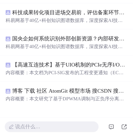
动化职位申请流程。借助人工智能，它能够帮助用户以定
制化的方式申请多个职位。
科技成果转化项目进场交易前，评估备案环节需要准备哪些材料？.docx
科易网基于40亿+科创知识图谱数据库，深度探索AI技术
在技术转移、成果转化、技术经纪、知识产权、产业创
新、科技招商等垂直领域的多样化应用场景，研究科技创
国央企如何系统识别外部创新资源？内部研发体系完善，但对外部高校、中小科技企业技术能力缺乏动态认知。.docx
新领域的AI+数智化解决方案，推动科技创新与产业创新
智能化发展。
科易网基于40亿+科创知识图谱数据库，深度探索AI技术
在技术转移、成果转化、技术经纪、知识产权、产业创
新、科技招商等垂直领域的多样化应用场景，研究科技创
【高速互连技术】基于UIO机制的PCIe无序I/O扩展：多路径架构下内存请求的高性能传输与排序控制方案设计
新领域的AI+数智化解决方案，推动科技创新与产业创新
智能化发展。
内容概要：本文档为PCI-SIG发布的工程变更通知（EC
N），介绍了名为“无序输入/输出（Unordered I/O, UIO）”
的新功能，旨在解决传统PCI/PCIe架构中严格的顺序传输
博客 下载 社区 AtomGit 模型市场 搜CSDN 搜索 AI 搜索 会员中心 创作中心 基于DPWMA调制与正负序分离的ANPC三电平并网逆变器前馈控制策略研究（Simulink仿真实现）
规则对多路径拓扑和高性能IO系统的限制。UIO基于Flit模
式，定义了一套新的TLP（事务层包）类型和规则，允许
内容概要：本文研究了基于DPWMA调制与正负序分离的
请求方（Requester）自主管理数据顺序，支持多路径路
ANPC三电平并网逆变器前馈控制策略，旨在解决传统三
由、提升系统效率并兼容现有生产者-消费者模型。文档详
电平逆变器存在的谐波含量高、电网不平衡工况适应性差
细说明了UIO
及动态响应速度不足等问题。通过采用有源中点箝位（AN
PC）三电平逆变器拓扑，结合双极性倍频脉宽调制（DPW
说点什么…
MA）、正负序分离锁相技术和电网电压前馈控制，构建