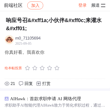
前端社区
登录
频道
加入
帖子详情
社区
前端社区
感慨
响应号召&#xff1a;小伙伴&#xff0c;来灌水
&#xff01;
m0_71105694
2025-09-05
你真好看。我喜欢你
给本帖投票
21
回复
打赏
AIHawk：首款求职申请 AI 网络代理
求职助手AI智能代理AIHawk致力于简化求职过程，通过自