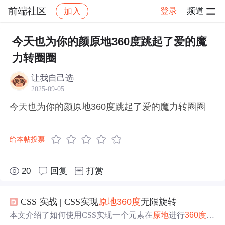
前端社区
登录
频道
加入
帖子详情
社区
前端社区
感慨
今天也为你的颜原地360度跳起了爱的魔
力转圈圈
让我自己选
2025-09-05
今天也为你的颜原地360度跳起了爱的魔力转圈圈
给本帖投票
20
回复
打赏
CSS 实战 | CSS实现
原地
360
度
无限旋转
本文介绍了如何使用CSS实现一个元素在
原地
进行
360
度
的