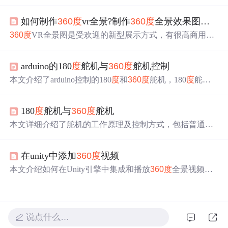
无限旋转效果，通过示例代码详细展示了具体实现过程。
如何制作
360
度
vr全景?制作
360
度
全景效果图有哪些技巧?
360
度
VR全景图是受欢迎的新型展示方式，有很高商用价
值。制作
360
度
VR全景可通过全景设备直接拍摄或传统相
机多角
度
拍摄后用软件拼接。制作全景效果图技巧包括用
arduino的180
度
舵机与
360
度
舵机控制
三脚架、垂直拍摄、设置白平衡、控制照片重叠率和快速
拍摄等。
本文介绍了arduino控制的180
度
和
360
度
舵机，180
度
舵机
具有反馈，能精准控制角
度
；
360
度
舵机无反馈，只能控
制旋转方向和速
度
。
360
度
舵机的应用需要注意不同型号
180
度
舵机与
360
度
舵机
性能差异，如转速不一致。
本文详细介绍了舵机的工作原理及控制方式，包括普通舵
机如何通过PWM信号控制转角，并解释了
360
度
舵机如何
实现连续转动及速
度
控制。此外还探讨了舵机作为伺服系
在unity中添加
360
度
视频
统的组成部分，在自动控制系统中的作用。
本文介绍如何在Unity引擎中集成和播放
360
度
全景视频，
让你的虚拟现实体验更加丰富和真实。
说点什么…