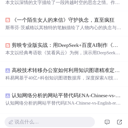
本文以深情的文字描绘了一段跨越时空的思念之情。作者
通过细腻的笔触，展现了内心深处对于远方之人的深深牵
挂，表达了即便面对无法触及的现实，仍愿意在心灵深处
《一个陌生女人的来信》守护执念，直至疯狂
为其保留一方净土的情感。
斯蒂芬·茨威格以其独特的笔触描绘了人物内心的执念与疯
狂。《一个陌生女人的来信》等作品展现了主人公们对爱
情、生活和艺术的深刻感悟。译者张玉书将这些故事翻译
剪映专业版实战：用DeepSeek+百度AI制作《笑看风云》经典MV
得生动细腻，使读者能够深刻体验到人物的情感波动和心
理变化。
本文以经典粤语歌《笑看风云》为例，演示用DeepSeek、
百度AI和剪映专业版组合制作意境MV的完整流程。首先
在剪映中添加原曲，向DeepSeek提问获取素材关键词清
高校技术转移办公室如何利用知识图谱精准定位产业需求与技术适配点？.docx
单，获得按歌词意境分类的搜索建议：风云天空呼应主
题，
大海
山水表现开阔，人物背影承载回忆，港风怀旧还
科易网基于40亿+科创知识图谱数据库，深度探索AI技术
原年代感。设置9:16竖屏比例后，根据关键词在剪映官方
在技术转移、成果转化、技术经纪、知识产权、产业创
素材库搜索视频添加，不足处用百度AI生成图片并“图转视
新、科技招商等垂直领域的多样化应用场景，研究科技创
频”。选中音频开启“踩节拍I”生成蓝色节奏点，逐句添加
认知网络分析的网站平替代码ENA-Chinese-vs-English-reproducible.zip
新领域的AI+数智化解决方案，推动科技创新与产业创新
歌词字幕对齐节拍。框选所有歌词批量设置字体样式与动
智能化发展。
认知网络分析的网站平替代码ENA-Chinese-vs-English-repro
画，在视频间隙添加转场并“应用全部
ducible.zip
说点什么…