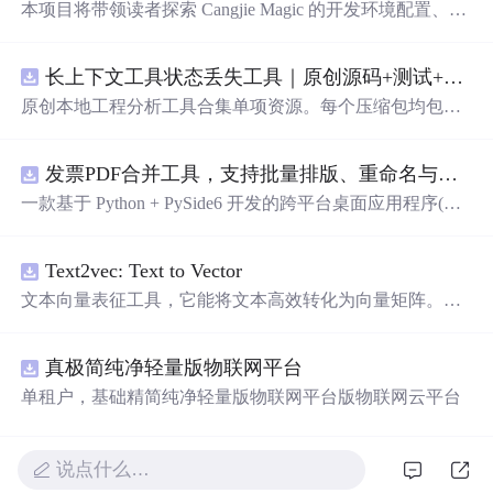
本项目将带领读者探索 Cangjie Magic 的开发环境配置、智
能体构建方法，并通过土壤医生智能体这一实际应用案
例，展示其在农业领域的强大潜力。
长上下文工具状态丢失工具｜原创源码+测试+离线报告
原创本地工程分析工具合集单项资源。每个压缩包均包含
完整 JavaScript/Node.js 源码、3 项自动化测试、可复现合
成示例、离线 HTML/JSON/SVG 报告、1080×720 真实运
发票PDF合并工具，支持批量排版、重命名与查重（源码附安装部署教程）
行效果图、README、运行说明、功能清单、MIT License
及原创授权声明。Node.js 18+ 可直接运行，零第三方运行
一款基于 Python + PySide6 开发的跨平台桌面应用程序(支
依赖，适合开发者进行工程预检、质量审查和交付复核。
持windows和macos)，专门用于将多张发票 PDF 文件合并
排版成指定格式。软件支持多种布局方式，可满足不同场
Text2vec: Text to Vector
景下的发票 软件架构 前端框架: PySide6 (Qt 跨平台 GUI 框
架) PDF 处理: PyMuPDF (fitz) 编程语言: Python 3 打包工具:
文本向量表征工具，它能将文本高效转化为向量矩阵。该
PyInstaller 功能特性 支持拖拽导入 PDF 文件，亦可点击"添
工具支持Word2Vec、RankBM25、Sentence-BERT、CoSEN
加"按钮选择文件 布局自定义：可以从1x1到10x10的范围
T等多种文本表征和文本相似度计算模型，且具备即插即
内自由选择排版布局 双模式处理：普通模式（保留PDF矢
真极简纯净轻量版物联网平台
用的特性。
量信息和发票监制章）、图像模式（高精度图片转换） 打
单租户，基础精简纯净轻量版物联网平台版物联网云平台
印顺序：支持按列表顺序、开票日期、开票金额三种方式
排序打印 实时预览：添加文件后自动生成合并预览图，支
持滚轮缩放查看 文件列表显示：文件名、金额、开票日
说点什么…
期、路径、修改日期、大小 文件管理：支持上移/下移调整