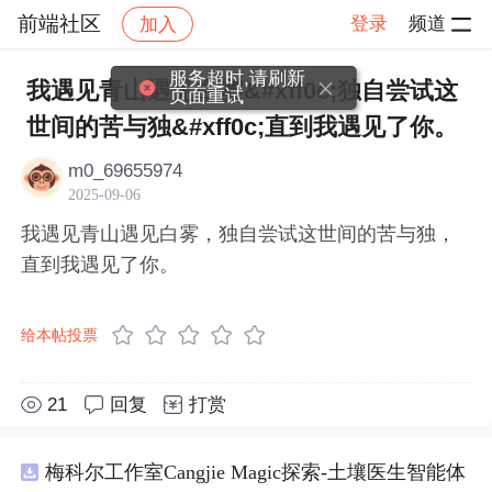
前端社区
登录
频道
加入
帖子详情
社区
前端社区
感慨
服务超时,请刷新
我遇见青山遇见白雾&#xff0c;独自尝试这
页面重试
世间的苦与独&#xff0c;直到我遇见了你。
m0_69655974
2025-09-06
我遇见青山遇见白雾，独自尝试这世间的苦与独，
直到我遇见了你。
给本帖投票
21
回复
打赏
梅科尔工作室Cangjie Magic探索-土壤医生智能体