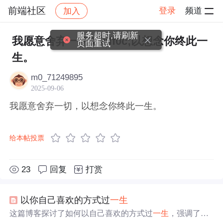
前端社区
登录
频道
加入
帖子详情
社区
前端社区
感慨
服务超时,请刷新
我愿意舍弃一切&#xff0c;以想念你终此一
页面重试
生。
m0_71249895
2025-09-06
我愿意舍弃一切，以想念你终此一生。
给本帖投票
23
回复
打赏
以你自己喜欢的方式过
一生
这篇博客探讨了如何以自己喜欢的方式过
一生
，强调了个