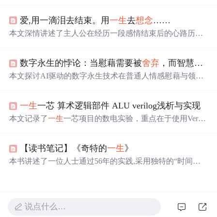
人选择和幸福的重要性。作者鼓励读者不要过于在意他人
看法，勇于
舍弃
不适合自己的事物，无论是关系、梦想还
爱,用一滴泪去结束。用
一生
去
想念
……
是物质，都要学会适时放手。通过自我反省和努力，追求
内心的温暖与明亮，创造属于自己的独特生活。
本文深情讲述了主人公在经历一段感情结束后的心路历
程，面对失去的爱情，如何在痛苦与回忆中挣扎，试图寻
找新的生活方向。
数字永生的悖论：当慰藉需要被
舍弃
，而智慧渴望被延续
本文探讨AI驱动的数字永生技术在普通人情感慰藉与领导
人智慧延续两类场景中的根本性分歧：前者要求阶段性使
用并最终
舍弃
，以符合健康哀伤心理机制；后者强调持续
一生
一芯 算术逻辑部件 ALU verilog浅析与实现
迭代与功能实效，无视‘真实’而专注决策效用。核心矛盾
在于情感需求依赖真实性与唯一性，而功能需求仅关注有
本文记录了
一生
一芯项目的数电实验，重点在于使用Verilo
效性与可用性，二者价值逻辑不可通约。文章指出当前缺
g实现ALU，涉及补码运算、溢出判断等内容。作者详细
乏界定‘
舍弃
时刻’的伦理与制度框架。
介绍了补码的定义、加减法规则，并提供了Verilog代码实
【读书笔记】《奇特的
一生
》
现。在调试过程中遇到加法结果不一致的问题，最终通过
改进代码解决了溢出标志的获取。
本书讲述了一位人士通过56年的实践,采用独特的“时间统
计法”进行时间管理的故事。虽然最终未达成最初目标,但
这种持续学习和珍视时间的态度使生活变得和谐幸福。书
中强调了聚焦目标的重要性,同时也提倡珍视时间的价值。
说点什么…