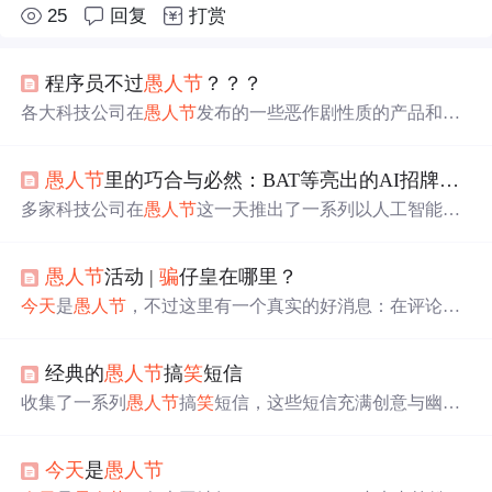
25
回复
打赏
程序员不过
愚人节
？？？
各大科技公司在
愚人节
发布的一些恶作剧性质的产品和技
术，包括谷歌的“意念搜索”、阿里的“云计蒜”等。
愚人节
里的巧合与必然：BAT等亮出的AI招牌故事
多家科技公司在
愚人节
这一天推出了一系列以人工智能为
主题的创意产品，包括百度的“丘比特”表情识别系统、腾
讯的“风味探测器”美食AI以及支付宝的“休
想
骗
我”智能手
愚人节
活动 |
骗
仔皇在哪里？
机等。虽然这些产品大多是为了娱乐，但也展示了AI技术
未来的应用场景。
今天
是
愚人节
，不过这里有一个真实的好消息：在评论区
分享你的“梦
想
”（或许是幽默的，或许是认真的），就有
机
会
获得4.1 CFX的奖励。快来参与，让这个
愚人节
充满乐
经典的
愚人节
搞
笑
短信
趣和惊喜吧！
收集了一系列
愚人节
搞
笑
短信，这些短信充满创意与幽
默，适合在
愚人节
当天发送给朋友和家人，增添节日乐
趣。
今天
是
愚人节