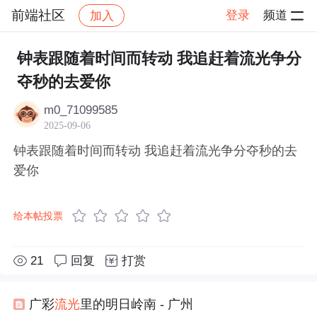
前端社区
登录
频道
加入
帖子详情
社区
前端社区
感慨
钟表跟随着时间而转动 我追赶着流光争分
夺秒的去爱你
m0_71099585
2025-09-06
钟表跟随着时间而转动 我追赶着流光争分夺秒的去
爱你
给本帖投票
21
回复
打赏
广彩
流光
里的明日岭南 - 广州