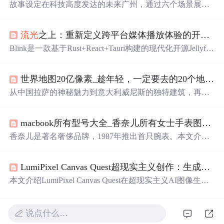
故事设定在科技高度发达的未来广州，通过六个场景展现
传统岭南文化与量子科技的融合。从量子茶楼到全城晚安
仪式，科技融入城市，让广府文化在未来焕发生机，勾勒
流光
之上：重新定义跨平台媒体播放体验的开源革命
出传统与未来共生的奇幻画卷。
Blink是一款基于Rust+React+Tauri构建的现代化开源Jellyfin
桌面客户端，致力于解决传统播放器卡顿、臃肿、多端不
同步等核心痛点。它具备轻量高性能（内存降低60%）、
世界地图20亿像素_趁年轻，一定要去的20个地方！再不疯狂你就老了！
全平台兼容、多设备进度同步、音频直通、自动帧率匹
配、Vim快捷键、自定义播放配置及Jellyfin服务器集群管理
从中国拉萨的神秘魅力到意大利威尼斯的独特建筑，再到
等功能，面向家庭影院、追剧用户与媒体库管理者提供智
澳大利亚悉尼的自然美景，本文精选了全球20个最具吸引
能化跨平台媒体体验。
力的城市。这些城市不仅拥有令人难忘的自然风光，还承
macbook所有型号大全_香奈儿所有女士手表图_香奈儿手表型号大全_香奈儿手表型号在哪看...
载着丰富的历史文化，是旅行者的理想目的地。
香奈儿是著名奢侈品牌，1987年推出首只腕表。本文介绍
了香奈儿女士手表型号，如J12系列的不同款式，还有经典
腕表中的非凡珍品、珠宝腕表等。此外，还讲述了香奈儿
LumiPixel Canvas Quest超现实主义创作：生成融合自然与机械的赛博格人像
手表发展历程，其腕表均由瑞士拉夏德芳的工厂制作。
本文介绍LumiPixel Canvas Quest在超现实主义AI图像生成
中的应用，重点解析其生成自然与机械融合赛博格人像的
核心能力。涵盖五类典型案例（如植物神经系统共生体、
水晶心脏祭司等），剖析三大技术亮点：有机融合机制、
说点什么…
细节涌现式创新及风格可控的随机性，并给出提示词工