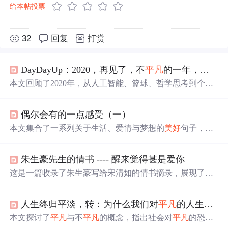
给本帖投票
32
回复
打赏
DayDayUp：2020，再见了，不
平凡
的一年，让我懂得了珍惜，让我
本文回顾了2020年，从人工智能、篮球、哲学思考到个人
生活的点滴，致敬科比，探讨AI伦理，分享了在CSDN平
台的成长与感悟。展望2021，提出对思维、人生、成长和
偶尔会有的一点感受（一）
工作的理解，强调自律与自信。
本文集合了一系列关于生活、爱情与梦想的
美好
句子，从
经典文学作品《骆驼祥子》、《甜蜜蜜》到日常生活感
悟，每一句话都是作者内心深处情感的真实流露。文章探
朱生豪先生的情书 ---- 醒来觉得甚是爱你
讨了爱情的真谛、友情的珍贵以及个人成长的历程。
这是一篇收录了朱生豪写给宋清如的情书摘录，展现了他
们之间深深的情感纽带。信中充满了爱意、思念和对彼此
的深情告白，体现了两人感情的纯真与深厚。朱生豪的文
人生终归平淡，转：为什么我们对
平凡
的人生深怀恐惧
字透露出对宋清如的崇拜、渴望相见的急切以及即使面对
分离也无法磨灭的爱意。这些情书表达了爱情中的甜蜜、
本文探讨了
平凡
与不
平凡
的概念，指出社会对
平凡
的恐惧
痛苦与期待，构成了一个关于爱的故事。