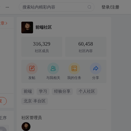
...
录
登录/注册
文章
前端社区
316,329
60,458
社区成员
社区内容
发帖
与我相关
我的任务
分享
前端
学习
经验分享
个人社区
复
北京·丰台区
社区管理员
正序