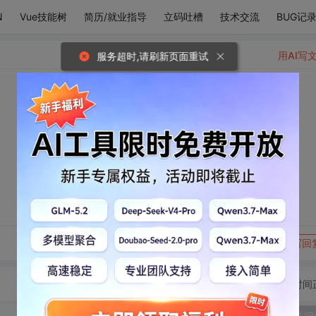
N
Vue技能树
简历/就业指导
立码吐槽
技术交流
BUG记
用AI写
服务超时,请刷新页面重试
。
转发到动态
举报
写回
切换为时间