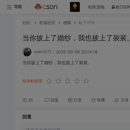
社区活动
赢在CSD
导航
社区
前端社区
感慨
帖子详情
当你披上了婚纱，我也披上了袈裟
2025-09-06 23:14:18
mnbv6272
当你披上了婚纱，我也披上了袈裟。
给本帖投票
25
回复
打赏
分享
收藏
回复