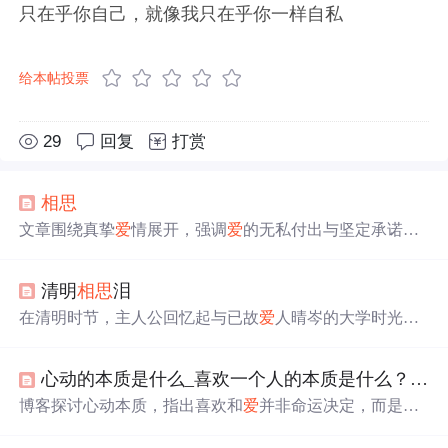
只在乎你自己，就像我只在乎你一样自私
给本帖投票
29
回复
打赏
相思
文章围绕真挚
爱
情展开，强调
爱
的无私付出与坚定承诺，
探讨情感中的信任、责任与成长。作者表达对伴侣的全心
投入、不离不弃的信念，以及面对
相思
之痛
时的心理调适
清明
相思
泪
与自我锤炼。文中涉及亲密关系中的忠诚、支持、理解等
核心要素，体现情感维系中的心理韧性与价值观坚守。
在清明时节，主人公回忆起与已故
爱
人晴岑的大学时光和
南方共度的日子，他们的
爱
情始于文学社，却因晴岑身患
白血病戛然而止。晴岑离世后，主人公仍保留着那份深
心动的本质是什么_喜欢一个人的本质是什么？丨心理学：世界上的感情都是同一种效应...
情，每年清明回到曾经的校园悼念。这篇博客是对逝去
爱
情的深深怀念和无尽思念。
博客探讨心动本质，指出喜欢和
爱
并非命运决定，而是源
于自身心理需求。关系开始由心理需求驱动，初期双方
会
掩藏特质。心血辩护效应表明付出越多越喜欢。同时提到