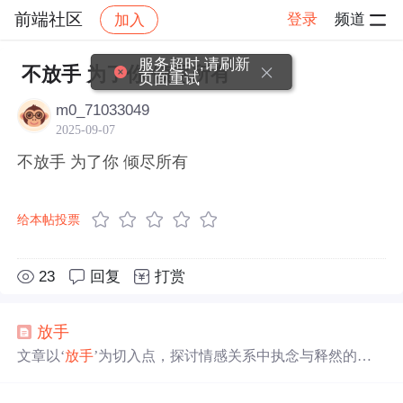
前端社区
登录
频道
加入
帖子详情
社区
前端社区
感慨
服务超时,请刷新
不放手 为了你 倾尽所有
页面重试
m0_71033049
2025-09-07
不放手 为了你 倾尽所有
给本帖投票
23
回复
打赏
放手
文章以‘
放手
’为切入点，探讨情感关系中执念与释然的心
理历程，指出执著于不可挽回的关系实为自我束缚，而
放
手
是促成个人成长的关键过渡。文中强调孤独并非负面状