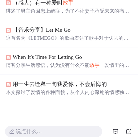
（感人）有一种爱叫
放手
态，而是自我认知与独立人格形成的契机，揭示责任、承
诺等社会性约束如何异化为孤独源头，最终导向内在自由
讲述了男主角因患上绝症，为了不让妻子承受未来的痛苦
与成熟。
与负担，不惜扮演负心汉角色，迫使妻子与其离婚的故
事。十年后，妻子得知真相，方知
放手
也是一种深爱。
【音乐分享】Let Me Go
这首名为《LETMEGO》的歌曲表达了歌手对于失去的爱
情的深刻反思。歌词中充满了对过去美好时光的怀念以及
对
放手
的无奈。歌手通过我不会说这是坏事，你知道我想
When It's Time For Letting Go
要的不止这些，你知道我
倾尽
所有，你却就这样
放手
这样
的语句，传达了对感情的投入和最终的
放手
。歌曲还探讨
博客分享生活感悟，认为没有什么不能
放手
，爱情里的苦
了个人成长和自我发现的主题，如你走吧，你继续前行，
只是成长的跳板。还介绍了美国Serenity公司的音乐专辑
你大声说出你的梦想，你每一次都痛彻心扉。
《When It's Time For Letting Go》，称其旋律优美，能在生
用一生去诠释一句我爱你，不会后悔的
活中为爱乐者构筑宁静空间，启发想象。
本文探讨了爱情的各种面貌，从个人内心深处的情感独白
到对爱情本质的深刻思考。通过对不同情境下情感状态的
描绘，揭示了爱情中的甜蜜与苦涩、坚持与
放手
。
说点什么…