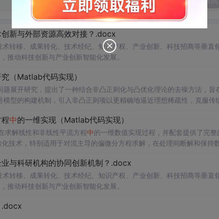
发表回
新与外部资源高效对接？.docx
在技术转移、成果转化、技术经纪、知识产权、产业创新、科技招商等垂直
案，推动科技创新与产业创新智能化发展。
（Matlab代码实现）
问题展开研究，提出了一种结合非凸正则化与凸优化理论的去噪方法，旨
号模型的构建机制，引入非凸正则项以更精确地逼近理想稀疏性，克服传
模型求解的稳定性与收敛性。整个算法流程在Matlab平台上完整实现，
方程
中
的一维实现（Matlab代码实现）
配套提供可复现的代码资源，便于研究人员进一步验证与拓展。该方法在
适合人群：具备一定信号与系统、数字信号处理
在求解线性和非线性平流方程
中
的一维数值实现过程，并配套提供了完整
编程能力的研究生、科研人员及从事语音增强、音频工程、通信系统等相关领
离散化技术，特别适用于对流主导的偏微分方程求解，在处理间断解和保持
音通信、智能助听设备、语音识别前端等对语音质量要求较高的实际系统
理论基础，包括弱形式构造、局部基函数选取、数值通量处理、时间推进
中
；②作为
与科研机构的协同创新机制？.docx
通过多个典型算例（如线性对流、Burgers方程等）的仿真分析，充分验证
凸优化与凸优化算法的融合机制；③为后续研究非凸正则化在图像去噪、
性。结合代码实践，读者可深入掌握NDG方法的算法设计与编程实现的关
在技术转移、成果转化、技术经纪、知识产权、产业创新、科技招商等垂直
结合所提供的Matlab代码逐模块分析，
深入掌握优化求解过程
案，推动科技创新与产业创新智能化发展。
中
迭代算法的实现细节；同时可通过调整正则化参
号，系统评估算法的鲁棒性、收敛速度与去噪效果，从而全面把握该方法
docx
中
对强对流现象的精确数值模拟；③作为复杂物理系统仿真
中
对流项高
考。; 阅读建议：建议读者结合Matlab代码逐行