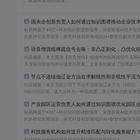
请发表友善的回复…
国央企创新负责人如何通过知识图谱推动企业技术创
科易网基于40亿+科创知识图谱数据库，深度探索AI技术
的多样化应用场景，研究科技创新领域的AI+数智化解决方
语音增强组稀疏信号去噪：非凸正则化，凸优化研究
内容概要：本文围绕【语音增强】领域
中
的组稀疏信号去噪
升含噪语音信号的可懂度与质量。文章系统阐述了组稀疏信
正则化在稀疏表达上的局限性，并采用高效的凸优化算法保障
节点不连续伽辽金方法在求解线性和非线性平流
语音信号预处理、稀疏系数求解、去噪重构等关键环节，并
数学可处理性的同时显著增强了去噪性能，尤其适用于低信噪比环境下的语音恢复任务。; 
内容概要：本文系统介绍了节点不连续伽辽金方法（NDG）
理论基础，熟悉稀疏表示与最优化方法，且拥有Matlab
tlab代码实现。该方法作为一种高精度、高分辨率的数值
稳定性方面具有突出优势。文章详细阐述了NDG方法的核
工程技术人员。; 使用场景及目标：①应用于语
心
产业园区运营负责人如何通过知识图谱优化园区企业
课程或科研项目
（如显式Runge-Kutta方法）以及边界条件的实施策略。
中
的教学案例，帮助深入理解稀疏表示、非
医学信号处理等其他稀疏恢复问题
法在捕捉激波、避免非物理振荡及保持高阶精度方面的有效
科易网基于40亿+科创知识图谱数据库，深度探索AI技术
中
的性能优势提供理论依据与实现范例。; 阅读建议：建议读者
重点理解非凸正则项的设计动机及其对稀疏性的增强作用，
节。; 适合人群：具备偏微分方程数值解法、有限元方法或计算流体力学基础知识，熟悉Matlab编程语言，从事科学计算、工程仿真、应
的多样化应用场景，研究科技创新领域的AI+数智化解决方
测试不同噪声类型（如白噪声、车间噪声）与强度的语音信
用数学或相关领域研究的研究生、科研人员及工程师。; 使用场景及目标：①用于高阶数值方法的教学演示与学习，加深对间断伽辽金方
科技服务机构如何提升精准匹配与转化服务能力？.
势与潜在局限。
法的理解；②应用于流体力学、气象模拟、环境科学等领域
散化的核
科技服务机构如何提升精准匹配与转化服务能力？
心
技术支撑；④为科研工作者开发定制化求解器提供可复用的算法原型与代码参