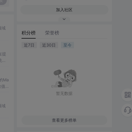
复
加入社区
领域
积分榜
荣誉榜
近7日
近30日
至今
在提
统凸
涵盖
保留
的Ma
域的
数值
格式
高校
暂无数据
了该方
生物
键环
领域
数、
的优
查看更多榜单
精度离