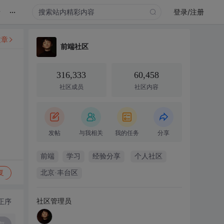
...
录
登录/注册
文章
前端社区
316,333
60,458
社区成员
社区内容
发帖
与我相关
我的任务
分享
前端
学习
经验分享
个人社区
复
北京·丰台区
社区管理员
正序