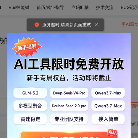
N
Vue技能树
简历/就业指导
立码吐槽
技术交流
BUG记
用AI写
服务超时,请刷新页面重试
热的心
转发到动态
举报
写回
切换为时间