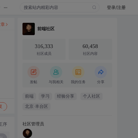
...
录
登录/注册
文章
前端社区
316,333
60,458
社区成员
社区内容
发帖
与我相关
我的任务
分享
前端
学习
经验分享
个人社区
复
北京·丰台区
社区管理员
正序