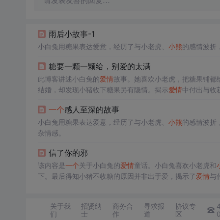
请发表友善的回复…
雨后小故事-1
小白兔用糖果表达爱意，经历了与小老虎、
小熊
的感情波折
糖要一颗一颗给，别爱的太满
此博客讲述小白兔的
爱情
故事。她喜欢小老虎，把糖果铺都
结婚，却发现小猪收下糖果另有隐情。揭示
爱情
中付出与收
一个
感人至深的故事
小白兔用糖果表达爱意，经历了与小老虎、
小熊
的感情波折
杂情感。
信了你的邪
该内容是
一个
关于小白兔的
爱情
童话。小白兔喜欢小老虎和
下。最后得知小猪不收糖的原因并非出于爱，揭示了
爱情
与
关于我
招贤纳
商务合
寻求报
协议专
们
士
作
道
区