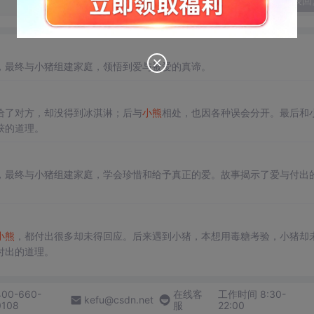
发表回
，最终与小猪组建家庭，领悟到爱与被爱的真谛。
给了对方，却没得到冰淇淋；后与
小熊
相处，也因各种误会分开。最后和
获的道理。
，最终与小猪组建家庭，学会珍惜和给予真正的爱。故事揭示了爱与付出
小熊
，都付出很多却未得回应。后来遇到小猪，本想用毒糖考验，小猪却
付出的道理。
400-660-
在线客
工作时间 8:30-
kefu@csdn.net
0108
服
22:00