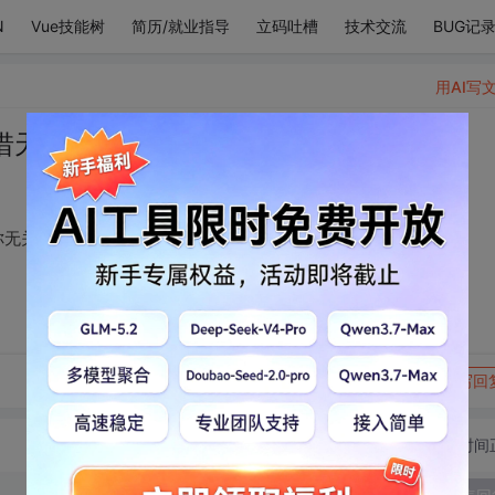
N
Vue技能树
简历/就业指导
立码吐槽
技术交流
BUG记
用AI写
惜天天夜班，爱情与你无关
你无关
转发到动态
举报
写回
切换为时间