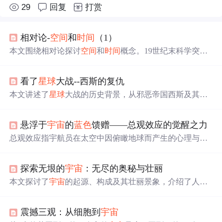
29
回复
打赏
相对论-
空间
和
时间
（1）
本文围绕相对论探讨
空间
和
时间
概念。19世纪末科学突破
使传统时空观落幕，爱因斯坦狭义相对论带来著名方程，
光速是
宇宙
上限速度。物体接近此速度会有奇怪现象，时
看了
星
球
大战--西斯的复仇
空交织防止悖论。同时指出静止和运动是相对的，科学是
对现实的近似探讨。
本文讲述了
星
球
大战的历史背景，从邪恶帝国西斯及其黑
暗原力的崛起，到绝地武士的反抗与牺牲，再到阿纳金命
运的转变及最终光明与黑暗的决战。文中详细描述了各关
悬浮于
宇宙
的
蓝色
馈赠——总观效应的觉醒之力
键人物的命运转折与
银河
系的兴衰历程。
总观效应指宇航员在太空中因俯瞰地球而产生的心理与认
知转变，促使人类超越国界与族群，形成‘地球人’的身份
认同。这种宏观视角强化了对地球脆弱性的认识，激发环
探索无垠的
宇宙
：无尽的奥秘与壮丽
境保护意识与全球协作精神，推动人类以更包容、长远的
眼光应对共同挑战。
本文探讨了
宇宙
的起源、构成及其壮丽景象，介绍了人类
如何利用先进技术和工具探索
宇宙
，以及这种探索对我们
理解自身及
宇宙
意义的重要性。
震撼三观：从细胞到
宇宙