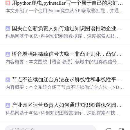
用python爬虫,pyinstaller写一个属于自己的彩虹屁生成器！（链接在文末自取）
本文介绍了一个使用Python爬虫从API获取彩虹屁，并通过
tkinter模块创建GUI的彩虹屁生成器。该程序经pyinstaller打
包后，可在无Python环境下运行。
国央企创新负责人如何通过知识图谱推动企业技术创新与外部资源高效对接？.docx
科易网基于40亿+科创知识图谱数据库，深度探索AI技术
在技术转移、成果转化、技术经纪、知识产权、产业创
新、科技招商等垂直领域的多样化应用场景，研究科技创
语音增强组稀疏信号去噪：非凸正则化，凸优化研究（Matlab代码实现）
新领域的AI+数智化解决方案，推动科技创新与产业创新
智能化发展。
内容概要：本文围绕【语音增强】领域中的组稀疏信号去
噪问题展开研究，提出了一种结合非凸正则化与凸优化理
论的去噪方法，旨在提升含噪语音信号的可懂度与质量。
节点不连续伽辽金方法在求解线性和非线性平流方程中的一维实现（Matlab代码实现）
文章系统阐述了组稀疏信号模型的构建机制，引入非凸正
则项以更精确地逼近理想稀疏性，克服传统凸正则化在稀
内容概要：本文系统介绍了节点不连续伽辽金方法（ND
疏表达上的局限性，并采用高效的凸优化算法保障模型求
G）在求解线性和非线性平流方程中的一维数值实现过
解的稳定性与收敛性。整个算法流程在Matlab平台上完整
程，并配套提供了完整的Matlab代码实现。该方法作为一
实现，涵盖语音信号预处理、稀疏系数求解、去噪重构等
产业园区运营负责人如何通过知识图谱优化园区企业与科研机构的协同创新机制？.docx
种高精度、高分辨率的数值离散化技术，特别适用于对流
关键环节，并配套提供可复现的代码资源，便于研究人员
主导的偏微分方程求解，在处理间断解和保持数值稳定性
科易网基于40亿+科创知识图谱数据库，深度探索AI技术
进一步验证与拓展。该方法在保留数学可处理性的同时显
方面具有突出优势。文章详细阐述了NDG方法的核心理论
在技术转移、成果转化、技术经纪、知识产权、产业创
著增强了去噪性能，尤其适用于低信噪比环境下的语音恢
基础，包括弱形式构造、局部基函数选取、数值通量处
新、科技招商等垂直领域的多样化应用场景，研究科技创
复任务。; 适合人群：具备一定信号与系统、数字信号处理
理、时间推进格式（如显式Runge-Kutta方法）以及边界条