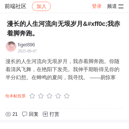
前端社区
登录
频道
加入
帖子详情
社区
前端社区
感慨
漫长的人生河流向无垠岁月&#xff0c;我赤
着脚奔跑。
figet896
2025-09-07
漫长的人生河流向无垠岁月，我赤着脚奔跑。你随
着清风飞舞，在艳阳下发亮。我伸手期盼得见你的
半分幻想。在蝉鸣的夏间，我寻找。 ——易惊寒
给本帖投票
21
回复
打赏