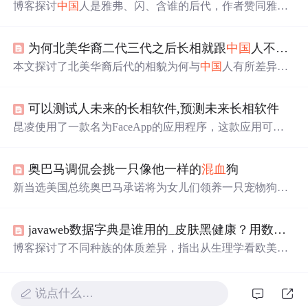
博客探讨
中国
人是雅弗、闪、含谁的后代，作者赞同雅弗
说，结合秦俑、古罗马人等史料分析，还提到人种肤色受
婚姻融合和地域气候影响。此外，作者对部分上古文字重
为何北美华裔二代三代之后长相就跟
中国
人不一样了?
新解读，如‘船’字隐含诺亚方舟元素。
本文探讨了北美华裔后代的相貌为何与
中国
人有所差异。
主要原因是基因混合及生活环境的影响，包括饮食习惯、
气候条件、教育方式等。此外，语言习惯对面部肌肉的影
可以测试人未来的长相软件,预测未来长相软件
响也是一个重要因素。
昆凌使用了一款名为FaceApp的应用程序，这款应用可以
预测用户未来的长相。她上传了自己的照片，并展示了自
己变成
混血
男生的模样，对此她感到十分有趣，并期待着
奥巴马调侃会挑一只像他一样的
混血
狗
她的孩子是否会
长得
相似。FaceApp能够自动识别照片中
的人脸并提供多种效果，如变性、变老等。
新当选美国总统奥巴马承诺将为女儿们领养一只宠物狗，
并倾向于选择不易引起过敏的混种狗。这一决定引起了公
众的广泛关注。
javaweb数据字典是谁用的_皮肤黑健康？用数据说话，黑人和白人谁身体更好
博客探讨了不同种族的体质差异，指出从生理学看欧美人
体质强，但医学角度黄种人在免疫力等方面不差，不同种
族对疾病易感性不同。还介绍了
混血
情况，如不同肤色人
种
混血
后代肤色及特征变化，强调人类皮肤通常只有一种
说点什么…
肤色。