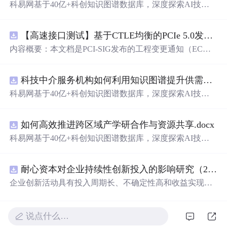
科易网基于40亿+科创知识图谱数据库，深度探索AI技术
在技术转移、成果转化、技术经纪、知识产权、产业创
新、科技招商等垂直领域的多样化应用场景，研究科技创
【高速接口测试】基于CTLE均衡的PCIe 5.0发射机抖动测量方法：32 GT/s速率下精确评估硅基抖动分量的技术方案
新领域的AI+数智化解决方案，推动科技创新与产业创新
智能化发展。
内容概要：本文档是PCI-SIG发布的工程变更通知（EC
N），针对PCI Express 5.0规范中32.0 GT/s速率下的发送端
（Tx）抖动测量方法进行了更新。新方法采用“抖动测量模
科技中介服务机构如何利用知识图谱提升供需匹配精准度？.docx
式”替代原有的S参数去嵌入法，通过在被测通道应用基于
CTLE的均衡来减少因信道损耗导致的信号退化，从而更准
科易网基于40亿+科创知识图谱数据库，深度探索AI技术
确地评估由芯片内部随机和确定性源产生的抖动。该方法
在技术转移、成果转化、技术经纪、知识产权、产业创
利用测试通道中的时钟模式和其他通道的合规模式，避免
新、科技招商等垂直领域的多样化应用场景，研究科技创
了传统去嵌入过程中高频噪声放大带来的测量不准确性。
如何高效推进跨区域产学研合作与资源共享.docx
新领域的AI+数智化解决方案，推动科技创新与产业创新
对于2.5至16.0 GT/s速率，原有测量方法保持不变。; 适合
智能化发展。
科易网基于40亿+科创知识图谱数据库，深度探索AI技术
人群：从事高速接口设计、验证或测试的工程师，尤其是
在技术转移、成果转化、技术经纪、知识产权、产业创
涉及PC
新、科技招商等垂直领域的多样化应用场景，研究科技创
耐心资本对企业持续性创新投入的影响研究（2010-2024年）
新领域的AI+数智化解决方案，推动科技创新与产业创新
智能化发展。
企业创新活动具有投入周期长、不确定性高和收益实现滞
后等特征，持续稳定的资源支持是保障企业长期创新的重
要基础。耐心资本作为一种强调长期价值创造、具备较高
风险容忍度并积极参与企业治理的资本形态，能够通过缓
说点什么…
解融资约束、优化公司治理结构以及增强企业风险承担能