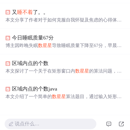
星
，而不是沉迷于电子设备。这个习惯展现了他对自然美
的欣赏和对平静生活的追求。
又
睡不着
了。。
本文分享了作者对于如何克服自我怀疑及焦虑的心得体
会，强调了保持淡定从容的重要性，并提出只要真心为自
己的内心服务，外界的困难和障碍都将迎刃而解。
今日睡眠质量67分
博主因昨晚失眠
数星星
导致睡眠质量下降至67分，早晨起
得早使得精神状态一般。为避免下午更加疲倦，计划中午
小憩一会来改善状况。
区域内点的个数
本文探讨了一个关于在矩形窗口内
数星星
的算法问题，通
过C语言实现，判断星星是否位于特定矩形区域内。文章
提供了完整的源代码，并讨论了在输入过程中遇到的int与d
区域内点的个数java
ouble类型转换的问题。
本文介绍了一个简单的
数星星
算法题目，通过输入矩形区
域和星星坐标来计算位于该区域内的星星数量。文章提供
了完整的Java代码示例，展示了如何判断一个点是否在矩
形内，并通过循环迭代完成计数。
说点什么…