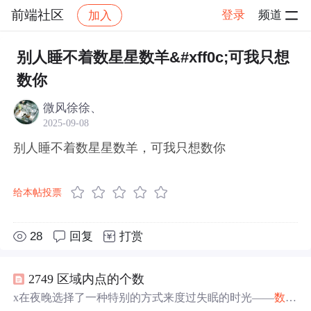
前端社区
登录
频道
加入
帖子详情
社区
前端社区
感慨
别人睡不着数星星数羊&#xff0c;可我只想
数你
微风徐徐、
2025-09-08
别人睡不着数星星数羊，可我只想数你
给本帖投票
28
回复
打赏
2749 区域内点的个数
x在夜晚选择了一种特别的方式来度过失眠的时光——
数星